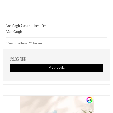
Van Gogh Akvareltuber, 10ml.
Van Gogh
Vælg mellem 72 farver
29,95 DKK
Vis produkt