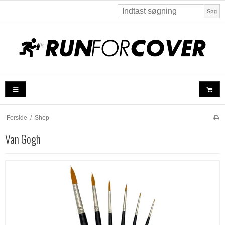
Søg
Forside
/
Shop
Van Gogh