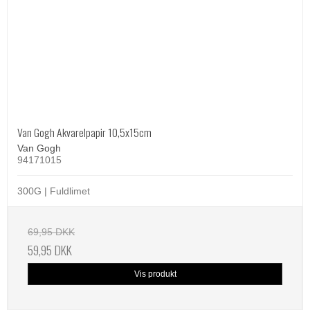
Van Gogh Akvarelpapir 10,5x15cm
Van Gogh
94171015
300G | Fuldlimet
69,95 DKK
59,95 DKK
Vis produkt