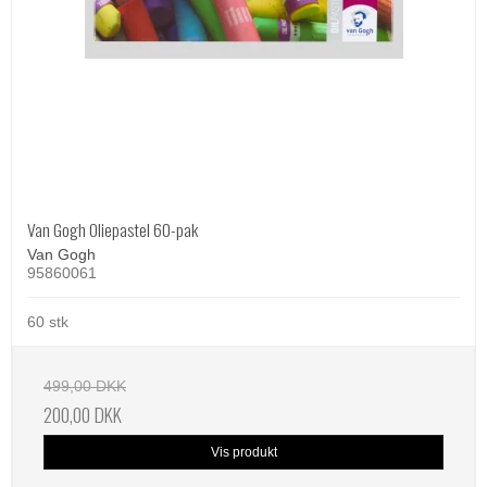
Van Gogh Oliepastel 60-pak
Van Gogh
95860061
60 stk
499,00 DKK
200,00 DKK
Vis produkt