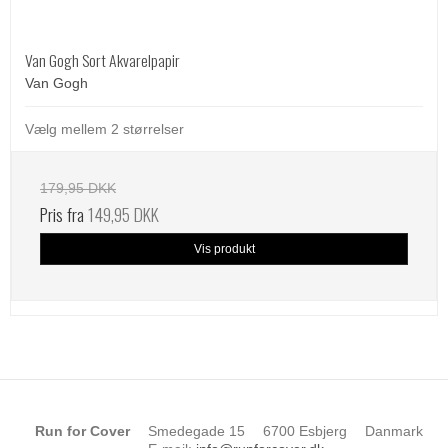
Van Gogh Sort Akvarelpapir
Van Gogh
Vælg mellem 2 størrelser
179,95 DKK
Pris fra
149,95 DKK
Vis produkt
Run for Cover
Smedegade 15
6700 Esbjerg
Danmark