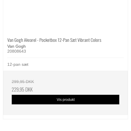
Van Gogh Akvarel - Pocketbox 12-Pan Sæt Vibrant Colors
Van Gogh
20808643
12-pan sæt
299,95 DKK
229,95 DKK
Vis produkt