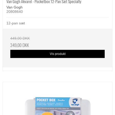
Van Gogh Akvarel - Pocketbox 12-Pan Sæt Specialty
Van Gogh
20808640
12-pan sæt
449,00 DKK
349,00 DKK
Vis produkt