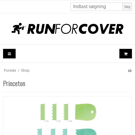
Søg
Forside
/
Shop
Princeton