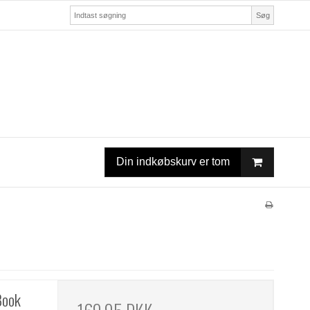
Søg
Din indkøbskurv er tom
Book