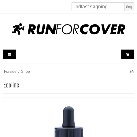
Søg
Forside
/
Shop
Ecoline