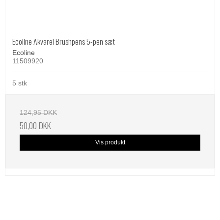
Ecoline Akvarel Brushpens 5-pen sæt
Ecoline
11509920
5 stk
124,95 DKK
50,00 DKK
Vis produkt