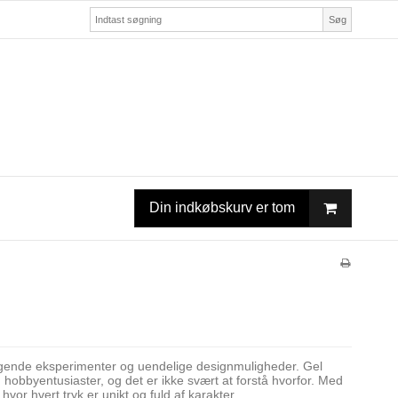
Søg
Din indkøbskurv er tom
 legende eksperimenter og uendelige designmuligheder. Gel
 hobbyentusiaster, og det er ikke svært at forstå hvorfor. Med
vor hvert tryk er unikt og fuld af karakter.