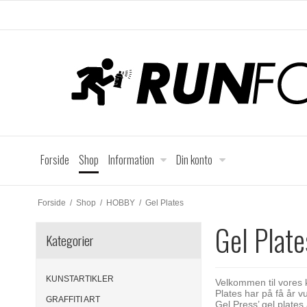
Forside
Shop
Information
Din konto
Forside
/
Shop
/
HOBBY
/
Gel Plates
Gel Plate
Kategorier
KUNSTARTIKLER
Velkommen til vores 
Plates har på få år v
GRAFFITI ART
Gel Press’ gel plates