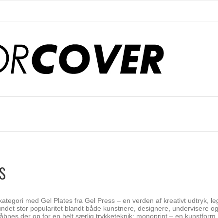
s
kategori med Gel Plates fra Gel Press – en verden af kreativt udtryk,
undet stor popularitet blandt både kunstnere, designere, undervisere og
 åbnes der op for en helt særlig trykketeknik: monoprint – en kunstform, h