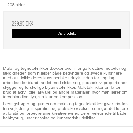
208 sider
229,95 DKK
Vis produkt
Male- og tegneteknikker dækker over mange kreative metoder og
færdigheder, som hjælper både begyndere og øvede kunstnere
med at udvikle deres kunstneriske udtryk. Inden for tegning
arbejdes der blandt andet med skitsering, perspektiv, proportioner,
skygger og forskellige blyantsteknikker. Maleteknikker omfatter
brug af akryl, olie, akvarel og andre materialer, hvor man lærer om
farveblanding, lys, struktur og komposition.
Læringsbøger og guides om male- og tegneteknikker giver trin-for-
trin vejledning, inspiration og praktiske øvelser, som gør det lettere
at forstå og forbedre sine kreative evner. De er velegnede til både
hobbybrug, undervisning og kunstnerisk udvikling.