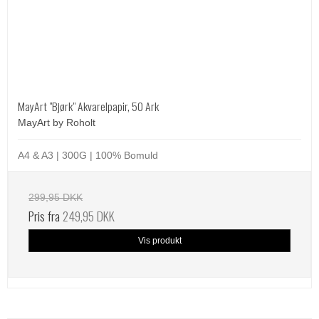
MayArt "Bjørk" Akvarelpapir, 50 Ark
MayArt by Roholt
A4 & A3 | 300G | 100% Bomuld
299,95 DKK
Pris fra
249,95 DKK
Vis produkt