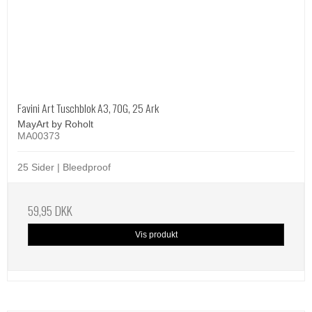
Favini Art Tuschblok A3, 70G, 25 Ark
MayArt by Roholt
MA00373
25 Sider | Bleedproof
59,95 DKK
Vis produkt