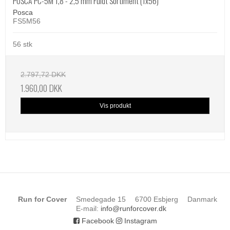
POSCA PC-5M 1,8 - 2,5 mm Fuldt Sortiment (1x56)
Posca
FS5M56
56 stk
2.797,72 DKK
1.960,00 DKK
Vis produkt
Run for Cover
Smedegade 15
6700 Esbjerg
Danmark
E-mail
:
info@runforcover.dk
Facebook
Instagram