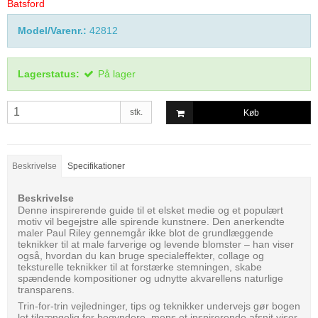
Batsford
Model/Varenr.:
42812
Lagerstatus:
På lager
stk.
Køb
Beskrivelse
Specifikationer
Beskrivelse
Denne inspirerende guide til et elsket medie og et populært
motiv vil begejstre alle spirende kunstnere. Den anerkendte
maler Paul Riley gennemgår ikke blot de grundlæggende
teknikker til at male farverige og levende blomster – han viser
også, hvordan du kan bruge specialeffekter, collage og
teksturelle teknikker til at forstærke stemningen, skabe
spændende kompositioner og udnytte akvarellens naturlige
transparens.
Trin-for-trin vejledninger, tips og teknikker undervejs gør bogen
let tilgængelig for begyndere, mens et inspirerende afsnit viser,