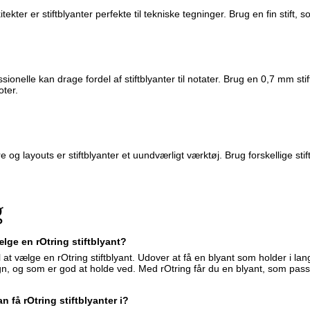
tekter er stiftblyanter perfekte til tekniske tegninger. Brug en fin stift,
ionelle kan drage fordel af stiftblyanter til notater. Brug en 0,7 mm stif
ter.
t
e og layouts er stiftblyanter et uundværligt værktøj. Brug forskellige sti
g
lge en rOtring stiftblyant?
l at vælge en rOtring stiftblyant. Udover at få en blyant som holder i lan
sign, og som er god at holde ved. Med rOtring får du en blyant, som pas
n få rOtring stiftblyanter i?