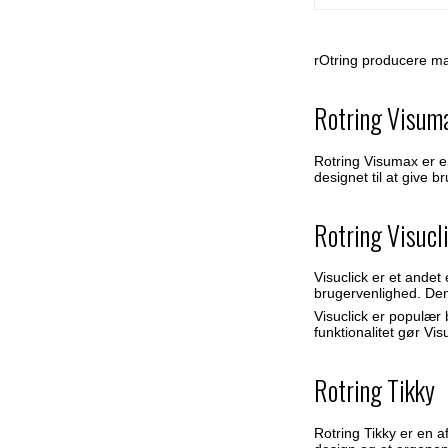
rOtring producere man
Rotring Visum
Rotring Visumax er e
designet til at give
Rotring Visucl
Visuclick er et ande
brugervenlighed. Den
Visuclick er populær 
funktionalitet gør Vi
Rotring Tikky
Rotring Tikky er en a