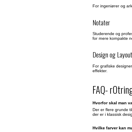
For ingeniører og arki
Notater
Studerende og profess
for mere kompakte no
Design og Layou
For grafiske designer
effekter.
FAQ- rOtrin
Hvorfor skal man væ
Der er flere grunde ti
der er i klassisk de
Hvilke farver kan ma