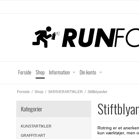
Forside
Shop
Information
Din konto
Forside
/
Shop
/
SKRIVERARTIKLER
/
Stiftblyanter
Stiftblya
Kategorier
KUNSTARTIKLER
Rotring er et anerkend
kun værktøjer, men ogs
GRAFFITI ART