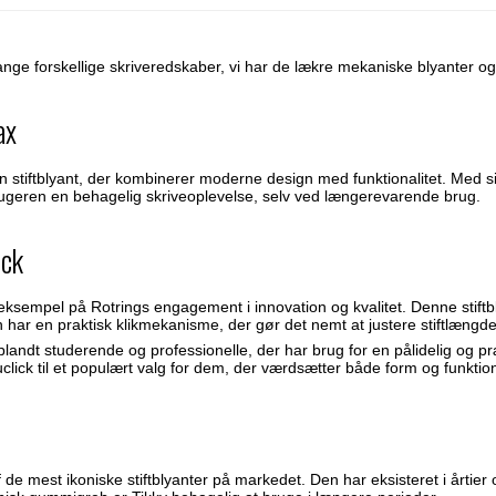
ge forskellige skriveredskaber, vi har de lækre mekaniske blyanter også k
ax
n stiftblyant, der kombinerer moderne design med funktionalitet. Me
 brugeren en behagelig skriveoplevelse, selv ved længerevarende brug.
ick
t eksempel på Rotrings engagement i innovation og kvalitet. Denne stift
 har en praktisk klikmekanisme, der gør det nemt at justere stiftlængd
blandt studerende og professionelle, der har brug for en pålidelig og præ
suclick til et populært valg for dem, der værdsætter både form og funktio
f de mest ikoniske stiftblyanter på markedet. Den har eksisteret i årtier 