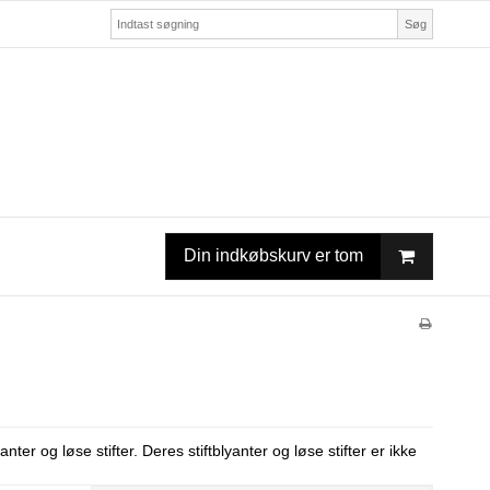
Søg
Din indkøbskurv er tom
ter og løse stifter. Deres stiftblyanter og løse stifter er ikke