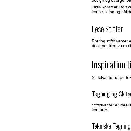
design og et ergonom
Tikky kommer i forske
konstruktion og pålid
Løse Stifter
Rotring stiftblyanter
designet til at være
Inspiration t
Stiftblyanter er per
Tegning og Skits
Stiftblyanter er ideel
konturer.
Tekniske Tegning