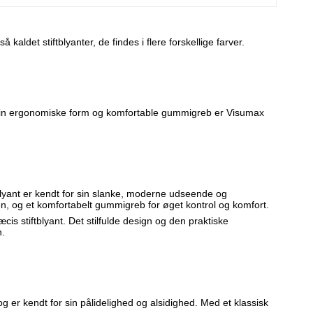
aldet stiftblyanter, de findes i flere forskellige farver.
d sin ergonomiske form og komfortable gummigreb er Visumax
blyant er kendt for sin slanke, moderne udseende og
en, og et komfortabelt gummigreb for øget kontrol og komfort.
cis stiftblyant. Det stilfulde design og den praktiske
n.
og er kendt for sin pålidelighed og alsidighed. Med et klassisk