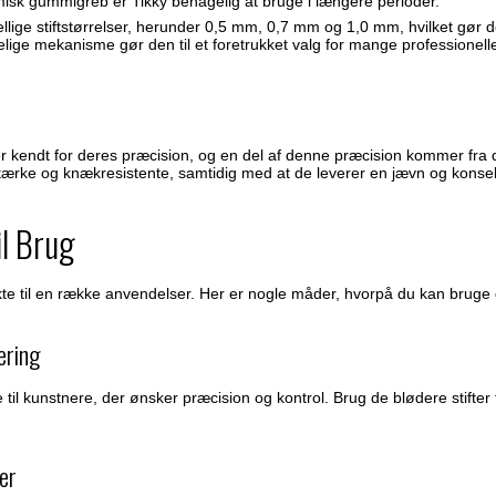
isk gummigreb er Tikky behagelig at bruge i længere perioder.
llige stiftstørrelser, herunder 0,5 mm, 0,7 mm og 1,0 mm, hvilket gør d
elige mekanisme gør den til et foretrukket valg for mange professionell
 er kendt for deres præcision, og en del af denne præcision kommer fra de 
 stærke og knækresistente, samtidig med at de leverer en jævn og konse
il Brug
fekte til en række anvendelser. Her er nogle måder, hvorpå du kan bruge
ering
le til kunstnere, der ønsker præcision og kontrol. Brug de blødere stifter ti
er