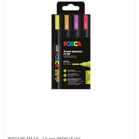
POSCA PC-5M 1,8 - 2,5 mm (NEON) (4 stk)