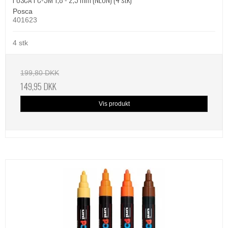
Posca
401623
4 stk
199,80 DKK
149,95 DKK
Vis produkt