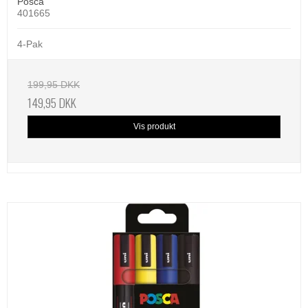
Posca
401665
4-Pak
199,95 DKK
149,95 DKK
Vis produkt