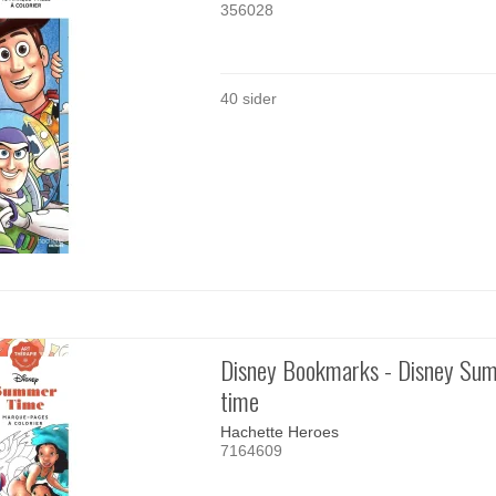
356028
40 sider
Disney Bookmarks - Disney Su
time
Hachette Heroes
7164609