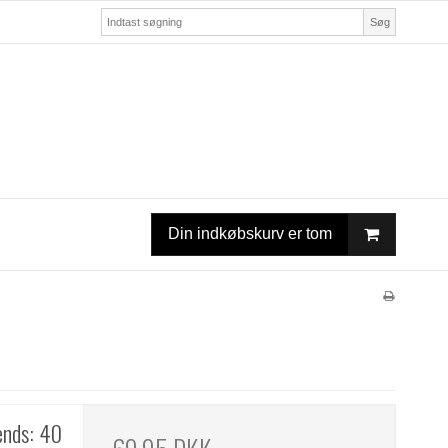
Søg
Din indkøbskurv er tom
ends: 40