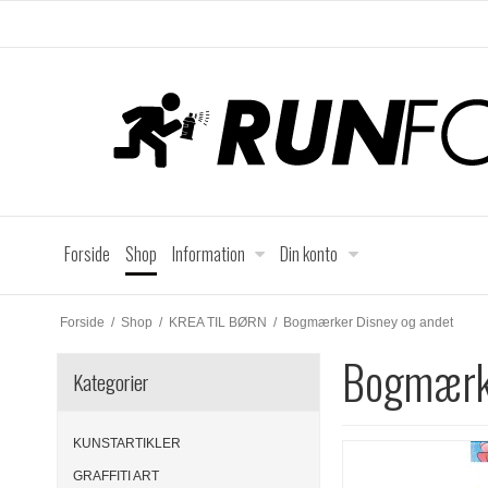
Forside
Shop
Information
Din konto
Forside
/
Shop
/
KREA TIL BØRN
/
Bogmærker Disney og andet
Bogmærke
Kategorier
KUNSTARTIKLER
GRAFFITI ART