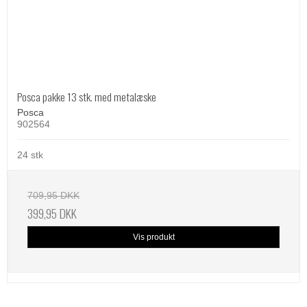
Posca pakke 13 stk. med metalæske
Posca
902564
24 stk
709,95 DKK
399,95 DKK
Vis produkt