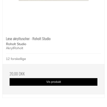
Løse akryltuscher - Roholt Studio
Roholt Studio
AkrylRoholt
12 forskellige
20,00 DKK
Vis produkt