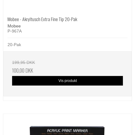
Mobee - Akryltusch Extra Fine Tip 20-Pak
Mobee
P-967A
20-Pak
199,95 DKK
100,00 DKK
Vis produkt