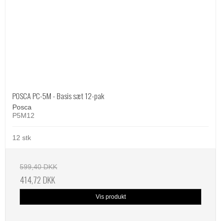
POSCA PC-5M - Basis sæt 12-pak
Posca
P5M12
12 stk
599,40 DKK
414,72 DKK
Vis produkt