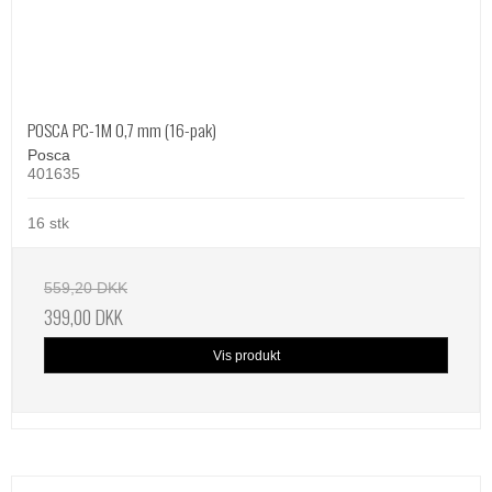
POSCA PC-1M 0,7 mm (16-pak)
Posca
401635
16 stk
559,20 DKK
399,00 DKK
Vis produkt