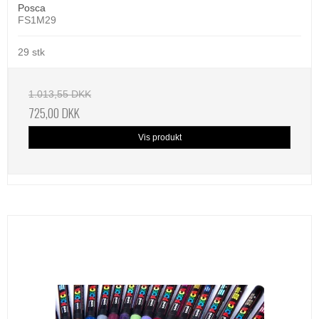
Posca
FS1M29
29 stk
1.013,55 DKK
725,00 DKK
Vis produkt