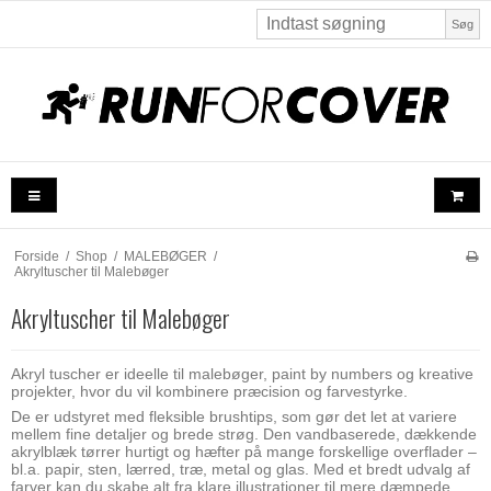
Søg
Forside
/
Shop
/
MALEBØGER
/
Akryltuscher til Malebøger
Akryltuscher til Malebøger
Akryl tuscher er ideelle til malebøger, paint by numbers og kreative
projekter, hvor du vil kombinere præcision og farvestyrke.
De er udstyret med fleksible brushtips, som gør det let at variere
mellem fine detaljer og brede strøg. Den vandbaserede, dækkende
akrylblæk tørrer hurtigt og hæfter på mange forskellige overflader –
bl.a. papir, sten, lærred, træ, metal og glas. Med et bredt udvalg af
farver kan du skabe alt fra klare illustrationer til mere dæmpede