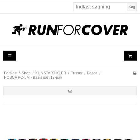
Søg
Forside
/
Shop
/
KUNSTARTIKLER
/
Tusser
/
Posca
/
POSCA PC-5M - Basis sæt 12-pak