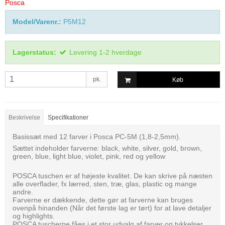
Posca
Model/Varenr.:
P5M12
Lagerstatus:
Levering 1-2 hverdage
pk.
Køb
Beskrivelse
Specifikationer
Basissæt med 12 farver i Posca PC-5M (1,8-2,5mm).
Sættet indeholder farverne: black, white, silver, gold, brown,
green, blue, light blue, violet, pink, red og yellow
POSCA tuschen er af højeste kvalitet. De kan skrive på næsten
alle overflader, fx lærred, sten, træ, glas, plastic og mange
andre.
Farverne er dækkende, dette gør at farverne kan bruges
ovenpå hinanden (Når det første lag er tørt) for at lave detaljer
og highlights.
POSCA tuscherne fåes i et stor udvalg af farver og tykkelser.