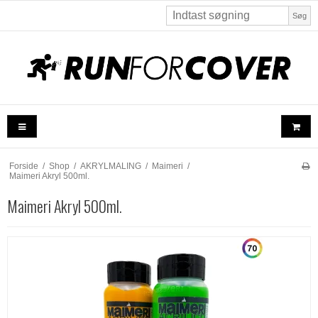
Søg
Forside
/
Shop
/
AKRYLMALING
/
Maimeri
/
Maimeri Akryl 500ml.
Maimeri Akryl 500ml.