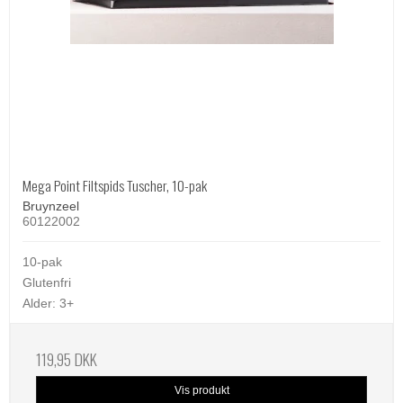
Mega Point Filtspids Tuscher, 10-pak
Bruynzeel
60122002
10-pak
Glutenfri
Alder: 3+
119,95 DKK
Vis produkt