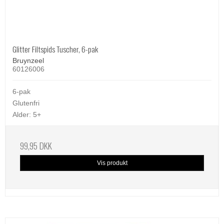
Glitter Filtspids Tuscher, 6-pak
Bruynzeel
60126006
6-pak
Glutenfri
Alder: 5+
99,95 DKK
Vis produkt