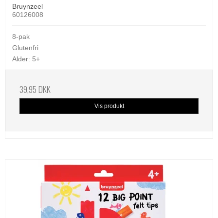
Bruynzeel
60126008
8-pak
Glutenfri
Alder: 5+
39,95 DKK
Vis produkt