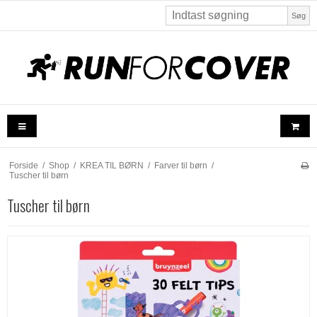
Søg
Forside
/
Shop
/
KREA TIL BØRN
/
Farver til børn
/
Tuscher til børn
Tuscher til børn