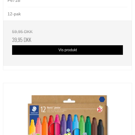
P671B
12-pak
59,95 DKK
39,95 DKK
Vis produkt