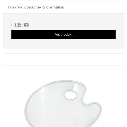
Til akryl-, gouache- & oliemaling
69,95 DKK
Vis produkt