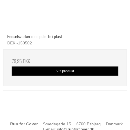
Penselsvasker med palette i plast
DEKI-150502
79,95 DKK
Vis produkt
Run for Cover
Smedegade 15
6700 Esbjerg
Danmark
E-mail
:
info@runforcover.dk