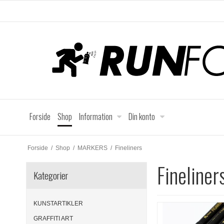
Forside
Shop
Information
Din konto
Forside
/
Shop
/
MARKERS
/
Fineliners
Fineliner
Kategorier
KUNSTARTIKLER
GRAFFITI ART