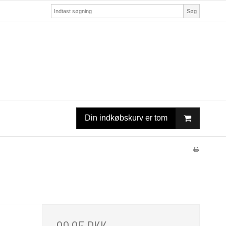
Søg
Din indkøbskurv er tom