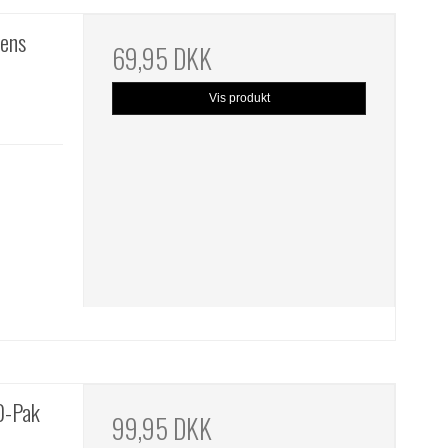
pens
69,95 DKK
Vis produkt
10-Pak
99,95 DKK