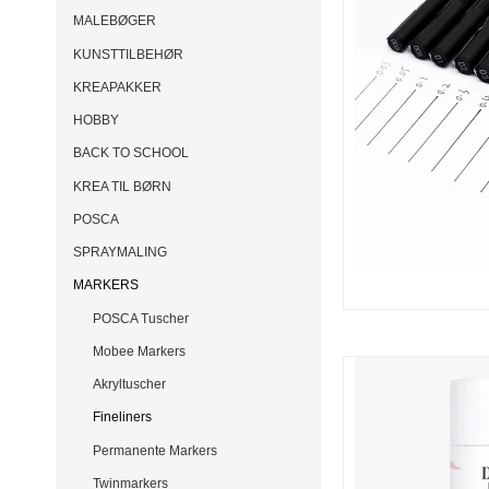
MALEBØGER
KUNSTTILBEHØR
KREAPAKKER
HOBBY
BACK TO SCHOOL
KREA TIL BØRN
POSCA
SPRAYMALING
MARKERS
POSCA Tuscher
Mobee Markers
Akryltuscher
Fineliners
Permanente Markers
Twinmarkers