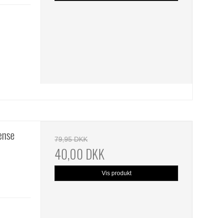
ense
79,95 DKK
40,00 DKK
Vis produkt