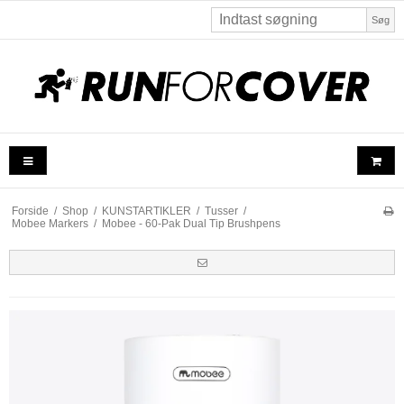
Søg
Forside
/
Shop
/
KUNSTARTIKLER
/
Tusser
/
Mobee Markers
/
Mobee - 60-Pak Dual Tip Brushpens