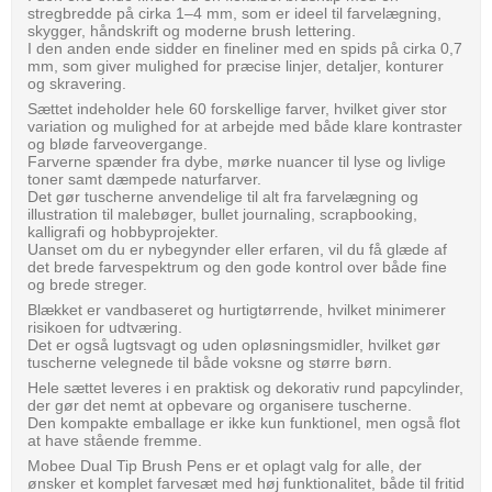
stregbredde på cirka 1–4 mm, som er ideel til farvelægning,
skygger, håndskrift og moderne brush lettering.
I den anden ende sidder en fineliner med en spids på cirka 0,7
mm, som giver mulighed for præcise linjer, detaljer, konturer
og skravering.
Sættet indeholder hele 60 forskellige farver, hvilket giver stor
variation og mulighed for at arbejde med både klare kontraster
og bløde farveovergange.
Farverne spænder fra dybe, mørke nuancer til lyse og livlige
toner samt dæmpede naturfarver.
Det gør tuscherne anvendelige til alt fra farvelægning og
illustration til malebøger, bullet journaling, scrapbooking,
kalligrafi og hobbyprojekter.
Uanset om du er nybegynder eller erfaren, vil du få glæde af
det brede farvespektrum og den gode kontrol over både fine
og brede streger.
Blækket er vandbaseret og hurtigtørrende, hvilket minimerer
risikoen for udtværing.
Det er også lugtsvagt og uden opløsningsmidler, hvilket gør
tuscherne velegnede til både voksne og større børn.
Hele sættet leveres i en praktisk og dekorativ rund papcylinder,
der gør det nemt at opbevare og organisere tuscherne.
Den kompakte emballage er ikke kun funktionel, men også flot
at have stående fremme.
Mobee Dual Tip Brush Pens er et oplagt valg for alle, der
ønsker et komplet farvesæt med høj funktionalitet, både til fritid