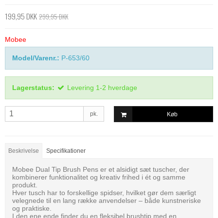
199,95 DKK
299,95 DKK
Mobee
Model/Varenr.:
P-653/60
Lagerstatus:
Levering 1-2 hverdage
pk.
Køb
Beskrivelse
Specifikationer
Mobee Dual Tip Brush Pens er et alsidigt sæt tuscher, der
kombinerer funktionalitet og kreativ frihed i ét og samme
produkt.
Hver tusch har to forskellige spidser, hvilket gør dem særligt
velegnede til en lang række anvendelser – både kunstneriske
og praktiske.
I den ene ende finder du en fleksibel brushtip med en