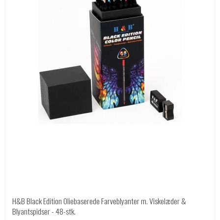
H&B Black Edition Oliebaserede Farveblyanter m. Viskelæder &
Blyantspidser - 48-stk.