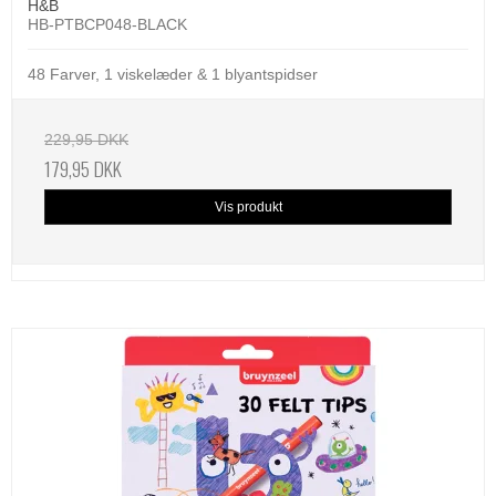
H&B
HB-PTBCP048-BLACK
48 Farver, 1 viskelæder & 1 blyantspidser
229,95 DKK
179,95 DKK
Vis produkt