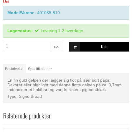
Uni
Model/Varenr.:
401085-810
Lagerstatus:
Levering 1-2 hverdage
stk.
Køb
Beskrivelse
Specifikationer
En fin guld gelpen der lægger sig flot på især sort papir.
Dekorer eller highlight med denne flotte gelpen på ca. 0,7mm.
Indeholder et holdbart og vandresistent pigmentblæk.
Type: Signo Broad
Relaterede produkter