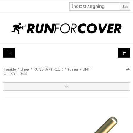
Søg
Forside
/
Shop
/
KUNSTARTIKLER
/
Tusser
/
UNI
/
Uni Ball - Gold