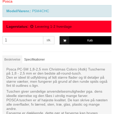
Posca
Model/Varenr.:
P5M4CHC
Lagerstatus:
Levering 1-2 hverdage
stk.
Køb
Beskrivelse
Specifikationer
Posca PC-5M 1,8-2,5 mm Christmas Colors (4stk) Tuscherne
på 1,8 - 2,5 mm er den bedste all-round-tusch.
Den er ideel til udfyldning af lidt større flader og til detaljer på
større værker, men fungerer på grund af den runde spids også
fint til outlines o.lign.
Tuschen giver uendelige anvendelsesmuligheder pga. dens
ideelle størrelse og den fåes i utrolig mange farver.
POSCA tuschen er af højeste kvalitet. De kan skrive på næsten
alle overflader, fx lærred, sten, træ, glas, plastic og mange
andre.
Farverne er dækkende, dette gør at farverne kan bruges