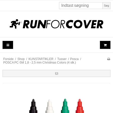
Søg
Forside
/
Shop
/
KUNSTARTIKLER
/
Tusser
/
Posca
/
POSCA PC-5M 1,8 - 2,5 mm Christmas Colors (4 stk.)