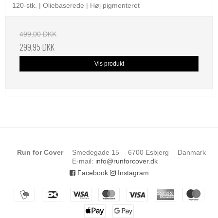
120-stk. | Oliebaserede | Høj pigmenteret
499,00 DKK
299,95 DKK
Vis produkt
Run for Cover
Smedegade 15
6700 Esbjerg
Danmark
E-mail
:
info@runforcover.dk
Facebook
Instagram