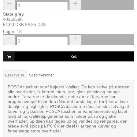
Slate grey
40150596
54,00 DKK
69,95 DKK
Lager: 15
Køb
Beskrivelse
Specifikationer
POSCA tuschen er af højeste kvalitet. De kan skrive på næsten
alle overflader, fx lærred, sten, træ, glas, plastic og mange
andre. Farverne er dækkende, dette gør at farverne kan
bruges ovenpå hinanden (Når det første lag er tørt) for at lave
detaljer og highlights. POSCA tuscherne fåes i et stor udvalg af
farver og tykkelser. POSCA tuschen er vandbaserede og lavet
med af højkvalitetspigmenter som holder på ru og glatte
overflader. Spidsen kan tages ud og vendes og rengøres, den
brede skrå spids på PC 8K er ideel til at tegne kurver og
farvelægge store overflader.