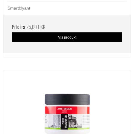
Smartblyant
Pris fra
25,00 DKK
Vis produkt