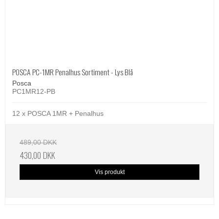
POSCA PC-1MR Penalhus Sortiment - Lys Blå
Posca
PC1MR12-PB
12 x POSCA 1MR + Penalhus
489,00 DKK
430,00 DKK
Vis produkt