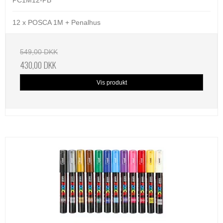
PC1M12-PB
12 x POSCA 1M + Penalhus
549,00 DKK
430,00 DKK
Vis produkt