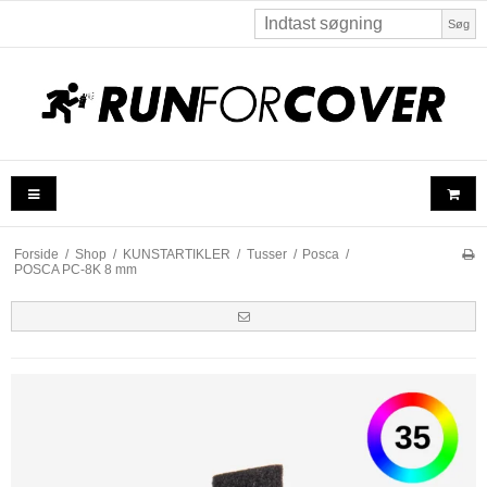
Søg
Forside
/
Shop
/
KUNSTARTIKLER
/
Tusser
/
Posca
/
POSCA PC-8K 8 mm