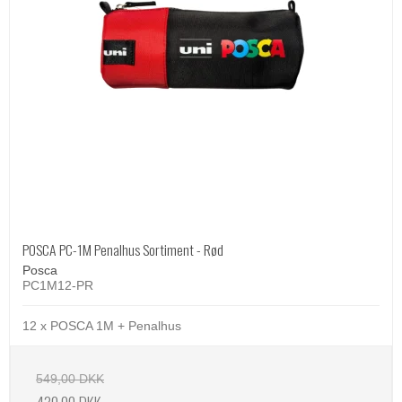
POSCA PC-1M Penalhus Sortiment - Rød
Posca
PC1M12-PR
12 x POSCA 1M + Penalhus
549,00 DKK
430,00 DKK