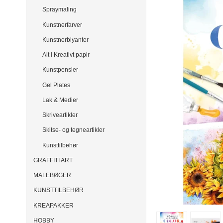
Spraymaling
Kunstnerfarver
Kunstnerblyanter
Alt i Kreativt papir
Kunstpensler
Gel Plates
Lak & Medier
Skriveartikler
Skitse- og tegneartikler
Kunsttilbehør
GRAFFITI ART
MALEBØGER
KUNSTTILBEHØR
KREAPAKKER
HOBBY