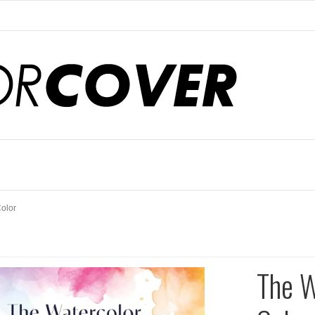
Color
The W