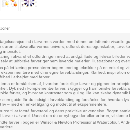
ationer
agelsesrejse ind i farvernes verden med denne omfattende visuelle gu
n døren til akvarelfarvernes univers, udforsk deres egenskaber, farvek
g intensitet.
faring i akvarel vil udfordringen med at undgå flade og livløse billeder
il selv at udforske farver gennem levende malerier, illustrationer og ov
 på let læring præsenterer bogen teori og teknikker på en enkel og vis
at eksperimentere med dine egne farveblandinger. Klarhed, inspiration 
frihed i arbejdet med farver.
ma er forståelsen af, hvordan forskellige farver og pigmenter arbejd
rker. Dyk ned i komplementærfarver, skygger og harmoniske farvebland
lde farver, og hvordan kontraster som gul og lilla kan skabe dynamik i
 som guide får du indsigt i farveblanding og forståelse for, hvordan ly
t liv – med en enkel tilgang og modet til at eksperimentere.
ource til at forstå farveteori og dens praktiske anvendelse. Bogen saml
il farver i akvarel. Uanset om du er nybegynder eller erfaren, vil denne
dte farver i bogen er Winsor & Newton Professional Watercolour. An
variere.