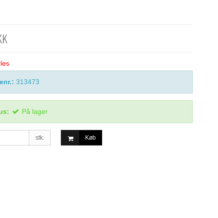
KK
les
enr.:
313473
us:
På lager
stk.
Køb