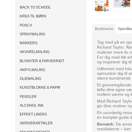
BACK TO SCHOOL
KREA TIL BØRN
POSCA
Beskrivelse
Specifik
SPRAYMALING
Tag med på en opd
MARKERS
Richard Taylor. Åb
malerier mere liv o
AKVARELMALING
For dig med lidt er
BLYANTER & FARVEKRIDT
og inspirerer dig t
Udformet med fokus
AKRYLMALING
opmuntrer dig til 
større kunstnerisk 
OLIEMALING
Et gennemgående te
KUNSTBLOKKE & PAPIR
løfte dine egne væ
mellem varme og ko
PENSLER
Med Richard Taylor
ALCOHOL INK
giv dine motiver ny
En uvurderlig ress
EFFEKT LINERS
én komplet guide t
SKRIVERARTIKLER
Bemærk:
De anven
resultaterne – kan 