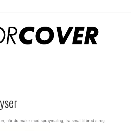
yser
en, når du maler med spraymaling, fra smal til bred streg.