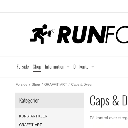
Forside
Shop
Information
Din konto
Forside
/
Shop
/
GRAFFITI ART
/
Caps & Dyser
Caps & D
Kategorier
KUNSTARTIKLER
Få kontrol over streg
GRAFFITI ART