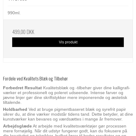
990ml.
499,00 DKK
Vis produkt
Fordele ved Kvalitets Blæk og Tilbehør
Forbedret Resultat
Kvalitetsblæk og -tilbehør giver dine kalligrafi-
værker et professionelt og poleret udseende. Intense farver og
jævne linjer gør dine skriftstykker mere imponerende og æstetisk
tiltalende.
Holdbarhed
Ved at bruge pigmentbaseret blæk og syrefrit papir
sikrer du, at dine værker modstår tidens tand. Dette betyder, at dine
kunstværker kan bevares og værdsættes i mange år fremover.
Arbejdsglæde
At arbejde med kvalitetsværktøjer gør processen
mere fornøjelig. Når dit udstyr fungerer godt, kan du fokusere på
din kreativitet og teknikker, hvilket fører til bedre resultater og en