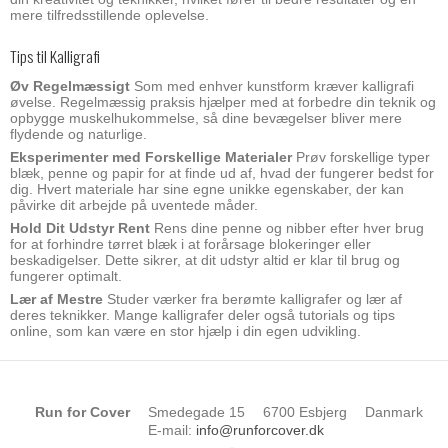
mere tilfredsstillende oplevelse.
Tips til Kalligrafi
Øv Regelmæssigt
Som med enhver kunstform kræver kalligrafi
øvelse. Regelmæssig praksis hjælper med at forbedre din teknik og
opbygge muskelhukommelse, så dine bevægelser bliver mere
flydende og naturlige.
Eksperimenter med Forskellige Materialer
Prøv forskellige typer
blæk, penne og papir for at finde ud af, hvad der fungerer bedst for
dig. Hvert materiale har sine egne unikke egenskaber, der kan
påvirke dit arbejde på uventede måder.
Hold Dit Udstyr Rent
Rens dine penne og nibber efter hver brug
for at forhindre tørret blæk i at forårsage blokeringer eller
beskadigelser. Dette sikrer, at dit udstyr altid er klar til brug og
fungerer optimalt.
Lær af Mestre
Studer værker fra berømte kalligrafer og lær af
deres teknikker. Mange kalligrafer deler også tutorials og tips
online, som kan være en stor hjælp i din egen udvikling.
Run for Cover
Smedegade 15
6700 Esbjerg
Danmark
E-mail
:
info@runforcover.dk