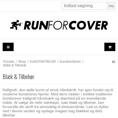
Søg
Forside
/
Shop
/
KUNSTARTIKLER
/
Kunstnerfarver
/
Blæk & Tilbehør
Blæk & Tilbehør
Kalligrafi, den ædle kunst af smuk håndskrift, har igen fundet vej til
moderne kunstneres hjerter. Med dens rødder i antikke traditioner
kombinerer kalligrafi håndværk og skønhed på en enestående
måde. At vælge de rette værktøjer, især blæk og tilbehør, kan
forvandle din skrift fra almindelig til ekstraordinær. Lad os dykke
ned i denne verden og opdage magien bag blækket og dets
tilbehør.