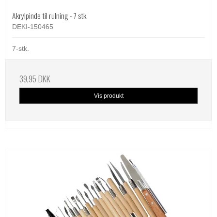
Akrylpinde til rulning - 7 stk.
DEKI-150465
7-stk.
39,95 DKK
Vis produkt