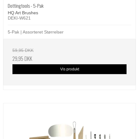
Dottingtools - 5-Pak
HQ Art Brushes
DEKI-W621
5-Pak | Assorteret Størrelser
59,95 DKK
29,95 DKK
Vis produkt