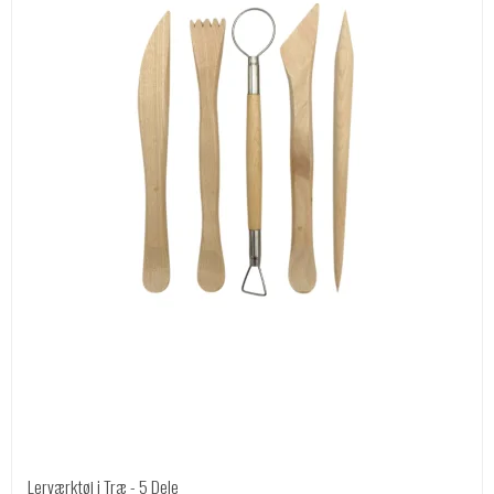
Lerværktøj i Træ - 5 Dele