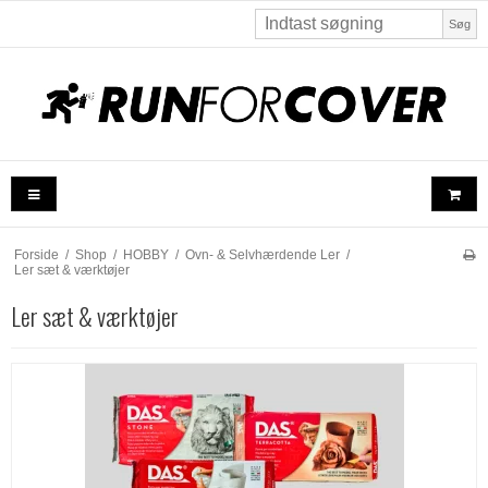
Søg
Forside
/
Shop
/
HOBBY
/
Ovn- & Selvhærdende Ler
/
Ler sæt & værktøjer
Ler sæt & værktøjer