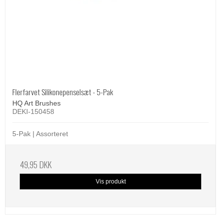
Flerfarvet Silikonepenselsæt - 5-Pak
HQ Art Brushes
DEKI-150458
5-Pak | Assorteret
49,95 DKK
Vis produkt