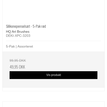
Silikonepenselsæt - 5-Pak rød
HQ Art Brushes
DEKI-XPC-3203
5-Pak | Assorteret
99,95 DKK
49,95 DKK
Vis produkt