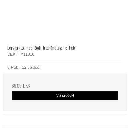
Lerværktøj med Rødt Træhåndtag - 6-Pak
DEKI-TY11016
6-Pak - 12 spidser
69,95 DKK
Vis produkt