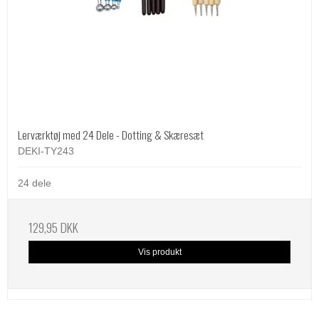
Lerværktøj med 24 Dele - Dotting & Skæresæt
DEKI-TY243
24 dele
129,95 DKK
Vis produkt