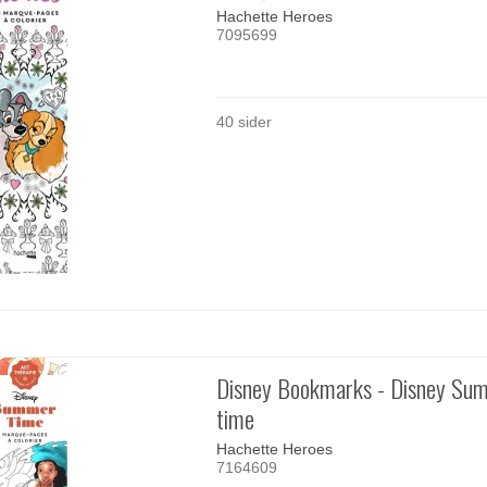
Hachette Heroes
7095699
40 sider
Disney Bookmarks - Disney Su
time
Hachette Heroes
7164609