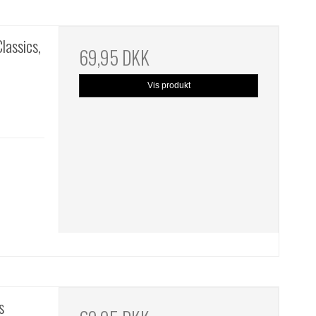
lassics,
69,95 DKK
Vis produkt
s