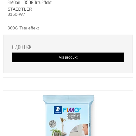
FIMOair - 350G Træ Effekt
STAEDTLER
8150-W7
360G Træ effekt
67,00 DKK
Vis produkt