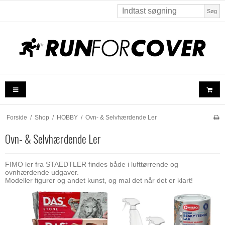
Søg
Forside
/
Shop
/
HOBBY
/
Ovn- & Selvhærdende Ler
Ovn- & Selvhærdende Ler
FIMO ler fra STAEDTLER findes både i lufttørrende og
ovnhærdende udgaver.
Modeller figurer og andet kunst, og mal det når det er klart!