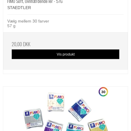
FIMO Soft, Ovnhærdende ler - 57G
STAEDTLER
Vælg mellem 30 farver
57 g
20,00 DKK
Vis produkt