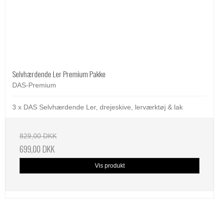
Selvhærdende Ler Premium Pakke
DAS-Premium
3 x DAS Selvhærdende Ler, drejeskive, lerværktøj & lak
829,00 DKK
699,00 DKK
Vis produkt