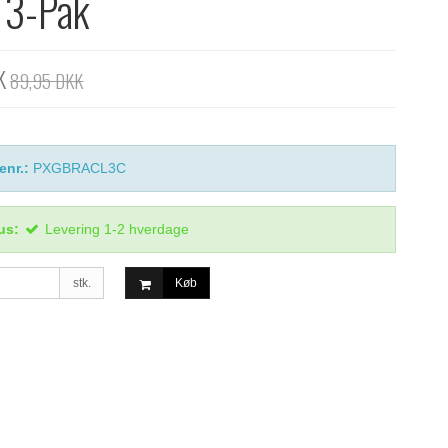
 3-Pak
K
89,95 DKK
enr.:
PXGBRACL3C
us:
Levering 1-2 hverdage
stk.
Køb