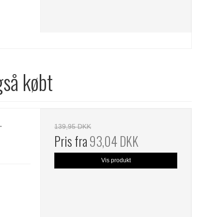
gså købt
.
139,95 DKK
Pris fra
93,04 DKK
Vis produkt