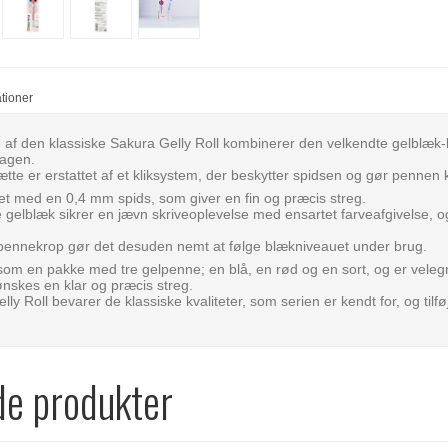
ationer
f den klassiske Sakura Gelly Roll kombinerer den velkendte gelblæk-k
dagen.
ætte er erstattet af et kliksystem, der beskytter spidsen og gør pennen kl
t med en 0,4 mm spids, som giver en fin og præcis streg.
elblæk sikrer en jævn skriveoplevelse med ensartet farveafgivelse, og b
pennekrop gør det desuden nemt at følge blækniveauet under brug.
som en pakke med tre gelpenne; en blå, en rød og en sort, og er velegnet
ønskes en klar og præcis streg.
y Roll bevarer de klassiske kvaliteter, som serien er kendt for, og tilfø
de produkter