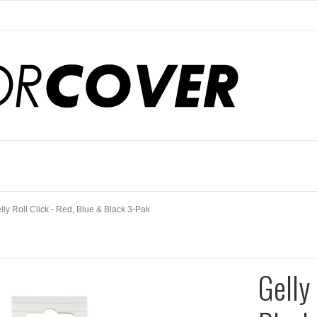
lly Roll Click - Red, Blue & Black 3-Pak
Gelly