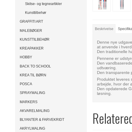
Skitse- og tegneartikler
Kunsttilbehør
GRAFFITI ART
Beskrivelse
Specifik
MALEBØGER
KUNSTTILBEHØR
Denne nye udgave a
at anvende i hver
KREAPAKKER
Den traditionelle h
HOBBY
Pennene er udstyre
Den vandbaserede g
BACK TO SCHOOL
udtværing.
Den transparente 
KREA TIL BØRN
Produktet leveres 
arbejde, hvor der 
POSCA
Den opdaterede Gell
SPRAYMALING
løsning.
MARKERS
AKVARELMALING
Relatere
BLYANTER & FARVEKRIDT
AKRYLMALING