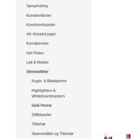
Spraymaling
Kunstnerfarver
Kunstnerblyanter
Alt i Kreativt papir
Kunstpensler
Gel Plates
Lak & Medier
Skriveartikler
Kugle- & Blækpenne
Highlighters &
Whiteboardmarkers
Gelé Penne
Stiftblyanter
Tilbehør
Skæremåtter og Tilbehør