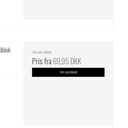
lblok
79,95 DKK
Pris fra
69,95 DKK
Vis produkt