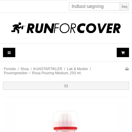
Søg
Forside
/
Shop
/
KUNSTARTIKLER
/
Lak & Medier
/
Pouringmedier
/
Rosa Pouring Medium, 250 ml.