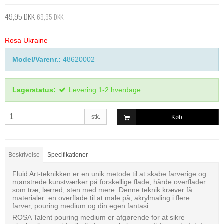
49,95 DKK
69,95 DKK
Rosa Ukraine
Model/Varenr.:
48620002
Lagerstatus:
Levering 1-2 hverdage
stk.
Køb
Beskrivelse
Specifikationer
Fluid Art-teknikken er en unik metode til at skabe farverige og
mønstrede kunstværker på forskellige flade, hårde overflader
som træ, lærred, sten med mere. Denne teknik kræver få
materialer: en overflade til at male på, akrylmaling i flere
farver, pouring medium og din egen fantasi.
ROSA Talent pouring medium er afgørende for at sikre