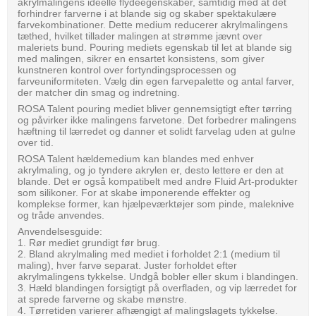
akrylmalingens ideelle flydeegenskaber, samtidig med at det
forhindrer farverne i at blande sig og skaber spektakulære
farvekombinationer. Dette medium reducerer akrylmalingens
tæthed, hvilket tillader malingen at strømme jævnt over
maleriets bund. Pouring mediets egenskab til let at blande sig
med malingen, sikrer en ensartet konsistens, som giver
kunstneren kontrol over fortyndingsprocessen og
farveuniformiteten. Vælg din egen farvepalette og antal farver,
der matcher din smag og indretning.
ROSA Talent pouring mediet bliver gennemsigtigt efter tørring
og påvirker ikke malingens farvetone. Det forbedrer malingens
hæftning til lærredet og danner et solidt farvelag uden at gulne
over tid.
ROSA Talent hældemedium kan blandes med enhver
akrylmaling, og jo tyndere akrylen er, desto lettere er den at
blande. Det er også kompatibelt med andre Fluid Art-produkter
som silikoner. For at skabe imponerende effekter og
komplekse former, kan hjælpeværktøjer som pinde, maleknive
og tråde anvendes.
Anvendelsesguide:
1. Rør mediet grundigt før brug.
2. Bland akrylmaling med mediet i forholdet 2:1 (medium til
maling), hver farve separat. Juster forholdet efter
akrylmalingens tykkelse. Undgå bobler eller skum i blandingen.
3. Hæld blandingen forsigtigt på overfladen, og vip lærredet for
at sprede farverne og skabe mønstre.
4. Tørretiden varierer afhængigt af malingslagets tykkelse.