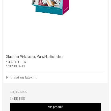
Staedtler Viskelæder, Mars Plastic Colour
STAEDTLER
52650E1-11
Phthalat og latexfrit
19,95 DKK
12,00 DKK
Vis produkt