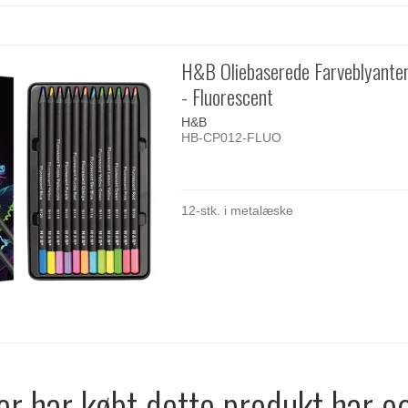
H&B Oliebaserede Farveblyanter
- Fluorescent
H&B
HB-CP012-FLUO
12-stk. i metalæske
r har købt dette produkt har o