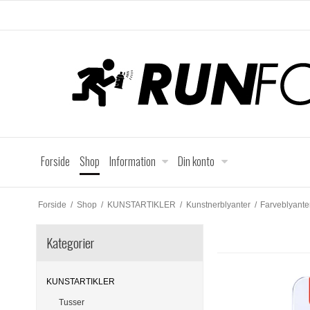
Forside
Shop
Information
Din konto
Forside
/
Shop
/
KUNSTARTIKLER
/
Kunstnerblyanter
/
Farveblyante
Kategorier
KUNSTARTIKLER
Tusser