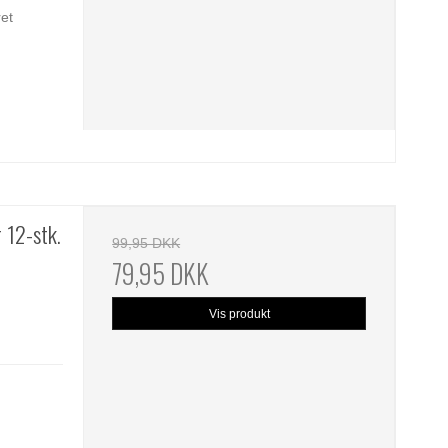
ret
 12-stk.
99,95 DKK
79,95 DKK
Vis produkt