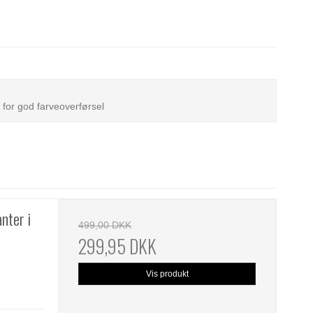
r for god farveoverførsel
nter i
499,00 DKK
299,95 DKK
Vis produkt