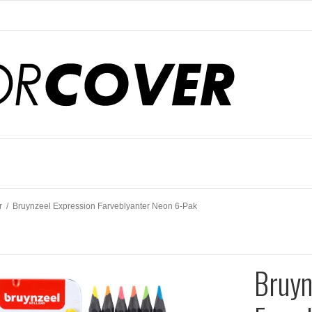
r
/
Bruynzeel Expression Farveblyanter Neon 6-Pak
Bruyn