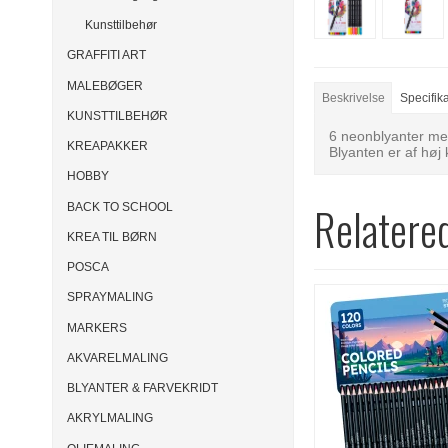
Kunsttilbehør
GRAFFITI ART
MALEBØGER
Beskrivelse
Specifik
KUNSTTILBEHØR
6 neonblyanter me
KREAPAKKER
Blyanten er af høj 
HOBBY
Relatere
BACK TO SCHOOL
KREA TIL BØRN
POSCA
SPRAYMALING
MARKERS
AKVARELMALING
BLYANTER & FARVEKRIDT
AKRYLMALING