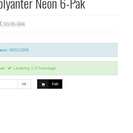
blyanter Neon 6-Pak
K
99,95 DKK
enr.:
60312006
us:
Levering 1-2 hverdage
stk.
Køb