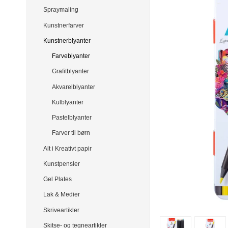
Spraymaling
Kunstnerfarver
Kunstnerblyanter
Farveblyanter
Grafitblyanter
Akvarelblyanter
Kulblyanter
Pastelblyanter
Farver til børn
Alt i Kreativt papir
Kunstpensler
Gel Plates
Lak & Medier
Skriveartikler
Skitse- og tegneartikler