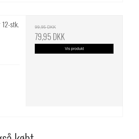
 12-stk.
99,95 DKK
79,95 DKK
Vis produkt
gså købt