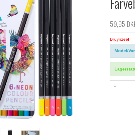
Farve
59,95 DK
Bruynzeel
Model/Var
Lagerstat