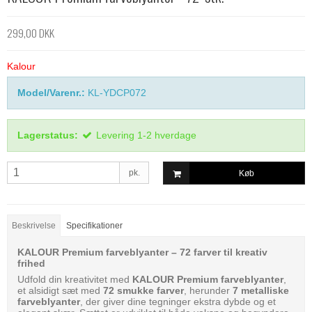
299,00 DKK
Kalour
Model/Varenr.:
KL-YDCP072
Lagerstatus:
Levering 1-2 hverdage
pk.
Køb
Beskrivelse
Specifikationer
KALOUR Premium farveblyanter – 72 farver til kreativ
frihed
Udfold din kreativitet med
KALOUR Premium farveblyanter
,
et alsidigt sæt med
72 smukke farver
, herunder
7 metalliske
farveblyanter
, der giver dine tegninger ekstra dybde og et