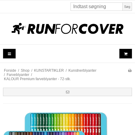
Søg
Forside
/
Shop
/
KUNSTARTIKLER
/
Kunstnerblyanter
/
Farveblyanter
/
KALOUR Premium farveblyanter - 72-stk.