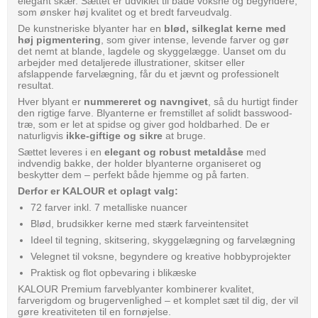
elegant skær. Sættet er udviklet til både voksne og begyndere,
som ønsker høj kvalitet og et bredt farveudvalg.
De kunstneriske blyanter har en
blød, silkeglat kerne med
høj pigmentering
, som giver intense, levende farver og gør
det nemt at blande, lagdele og skyggelægge. Uanset om du
arbejder med detaljerede illustrationer, skitser eller
afslappende farvelægning, får du et jævnt og professionelt
resultat.
Hver blyant er
nummereret og navngivet
, så du hurtigt finder
den rigtige farve. Blyanterne er fremstillet af solidt basswood-
træ, som er let at spidse og giver god holdbarhed. De er
naturligvis
ikke-giftige og sikre
at bruge.
Sættet leveres i en
elegant og robust metaldåse
med
indvendig bakke, der holder blyanterne organiseret og
beskytter dem – perfekt både hjemme og på farten.
Derfor er KALOUR et oplagt valg:
72 farver inkl. 7 metalliske nuancer
Blød, brudsikker kerne med stærk farveintensitet
Ideel til tegning, skitsering, skyggelægning og farvelægning
Velegnet til voksne, begyndere og kreative hobbyprojekter
Praktisk og flot opbevaring i blikæske
KALOUR Premium farveblyanter kombinerer kvalitet,
farverigdom og brugervenlighed – et komplet sæt til dig, der vil
gøre kreativiteten til en fornøjelse.