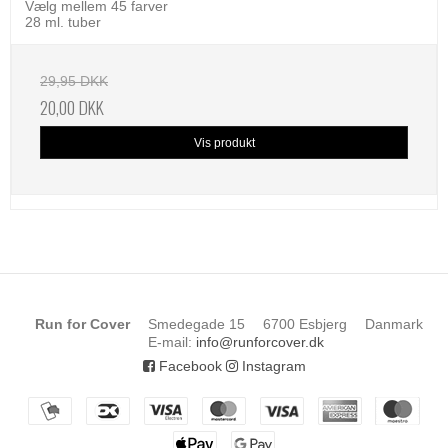
Vælg mellem 45 farver
28 ml. tuber
29,95 DKK
20,00 DKK
Vis produkt
Run for Cover
Smedegade 15
6700 Esbjerg
Danmark
E-mail
:
info@runforcover.dk
Facebook
Instagram