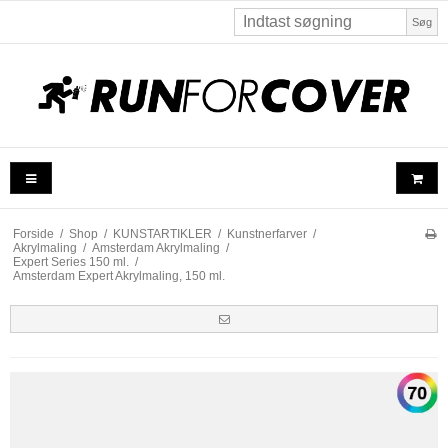
Søg
Forside
/
Shop
/
KUNSTARTIKLER
/
Kunstnerfarver
/
Akrylmaling
/
Amsterdam Akrylmaling
/
Expert Series 150 ml.
/
Amsterdam Expert Akrylmaling, 150 ml.