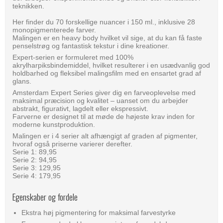
teknikken.
Her finder du 70 forskellige nuancer i 150 ml., inklusive 28
monopigmenterede farver.
Malingen er en heavy body hvilket vil sige, at du kan få faste
penselstrøg og fantastisk tekstur i dine kreationer.
Expert-serien er formuleret med 100%
akrylharpiksbindemiddel, hvilket resulterer i en usædvanlig god
holdbarhed og fleksibel malingsfilm med en ensartet grad af
glans.
Amsterdam Expert Series giver dig en farveoplevelse med
maksimal præcision og kvalitet – uanset om du arbejder
abstrakt, figurativt, lagdelt eller ekspressivt.
Farverne er designet til at møde de højeste krav inden for
moderne kunstproduktion.
Malingen er i 4 serier alt afhængigt af graden af pigmenter,
hvoraf også priserne varierer derefter.
Serie 1: 89,95
Serie 2: 94,95
Serie 3: 129,95
Serie 4: 179,95
Egenskaber og fordele
Ekstra høj pigmentering for maksimal farvestyrke