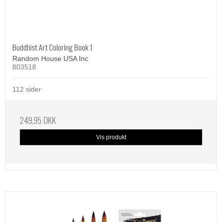
Buddhist Art Coloring Book 1
Random House USA Inc
803518
112 sider
249,95 DKK
Vis produkt