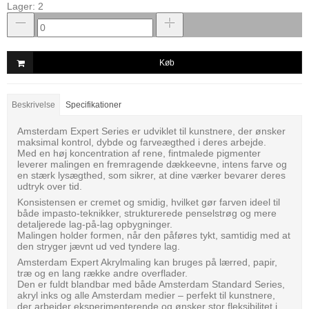
Lager: 2
Køb
Beskrivelse
Specifikationer
Amsterdam Expert Series er udviklet til kunstnere, der ønsker
maksimal kontrol, dybde og farveægthed i deres arbejde.
Med en høj koncentration af rene, fintmalede pigmenter
leverer malingen en fremragende dækkeevne, intens farve og
en stærk lysægthed, som sikrer, at dine værker bevarer deres
udtryk over tid.
Konsistensen er cremet og smidig, hvilket gør farven ideel til
både impasto-teknikker, strukturerede penselstrøg og mere
detaljerede lag-på-lag opbygninger.
Malingen holder formen, når den påføres tykt, samtidig med at
den stryger jævnt ud ved tyndere lag.
Amsterdam Expert Akrylmaling kan bruges på lærred, papir,
træ og en lang række andre overflader.
Den er fuldt blandbar med både Amsterdam Standard Series,
akryl inks og alle Amsterdam medier – perfekt til kunstnere,
der arbejder eksperimenterende og ønsker stor fleksibilitet i