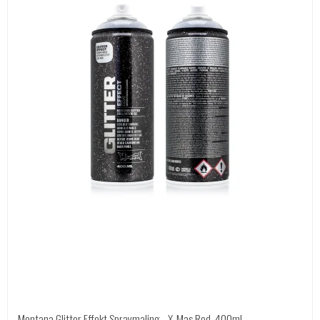
Montana Glitter Effekt Spraymaling - X-Mas Red, 400ml.