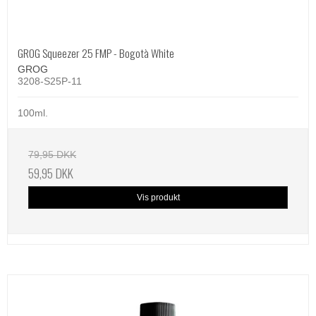
GROG Squeezer 25 FMP - Bogotà White
GROG
3208-S25P-11
100ml.
79,95 DKK
59,95 DKK
Vis produkt