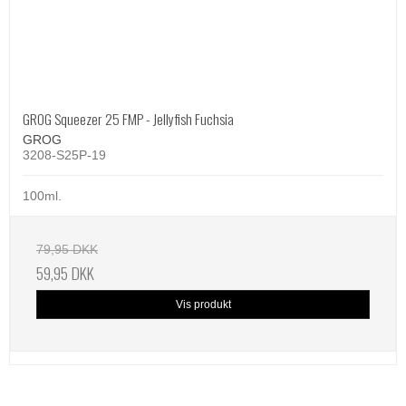
GROG Squeezer 25 FMP - Jellyfish Fuchsia
GROG
3208-S25P-19
100ml.
79,95 DKK
59,95 DKK
Vis produkt