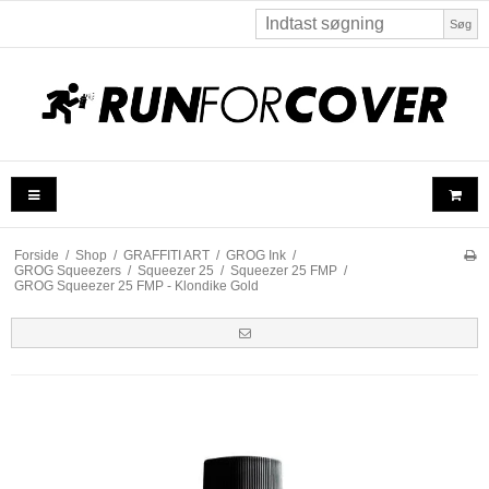
Søg
Forside
/
Shop
/
GRAFFITI ART
/
GROG Ink
/
GROG Squeezers
/
Squeezer 25
/
Squeezer 25 FMP
/
GROG Squeezer 25 FMP - Klondike Gold