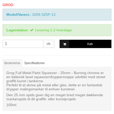
GROG
Model/Varenr.:
3209-S25P-13
Lagerstatus:
Levering 1-2 hverdage
stk.
Køb
Beskrivelse
Specifikationer
Grog Full Metal Paint Squeezer - 25mm - Burning chrome er
en italiensk lavet squeezer/dryppermoppe udviklet med street
graffiti kunst i tankerne.
Perfekt til at skrive på metal eller glas, dette er en fantastisk
drypper malingsmarkør til enhver kunstner.
Den 25 mm spids giver dig en meget bred meget dækkende
markørspids til dit graffiti- eller kunstprojekt.
100ml.