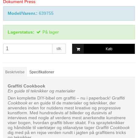
Dokument Press
Model/Varenr.:
639755
Lagerstatus:
På lager
stk.
Køb
Beskrivelse
Specifikationer
Graffiti Cookbook
En guide til teknikker og materialer
Den komplette DIY-bibel om graffiti – nu i paperback!
Graffiti
Cookbook
er en guide til de materialer og teknikker, der
anvendes inden for nutidens mest kreative og progressive
kunstform. Med hundredevis af billeder og dusinvis af
interviews med nogle af verdens mest anerkendte kunstnere
viser bogen, hvordan graffiti bliver skabt. Fra sprayteknikker
og håndstile til værktøjer og stilanalyse tager
Graffiti Cookbook
dig med på en rejse verden rundt i jagten på graffitiens tricks
og teknikker.