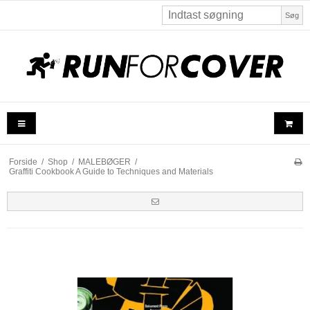
Søg
Forside
/
Shop
/
MALEBØGER
/
Graffiti Cookbook A Guide to Techniques and Materials