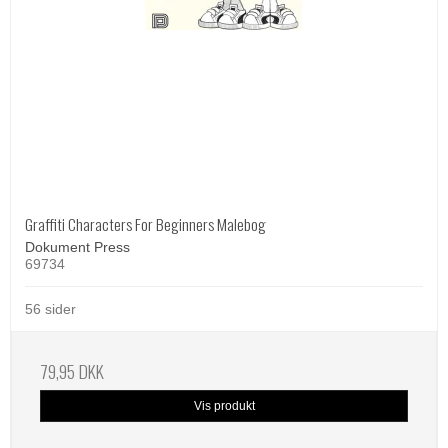
Graffiti Characters For Beginners Malebog
Dokument Press
69734
56 sider
79,95 DKK
Vis produkt