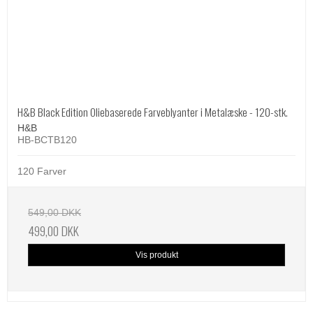
H&B Black Edition Oliebaserede Farveblyanter i Metalæske - 120-stk.
H&B
HB-BCTB120
120 Farver
549,00 DKK
499,00 DKK
Vis produkt