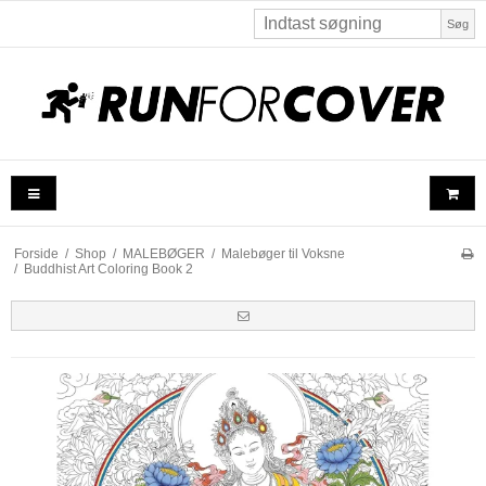
Søg
Forside
/
Shop
/
MALEBØGER
/
Malebøger til Voksne
/
Buddhist Art Coloring Book 2