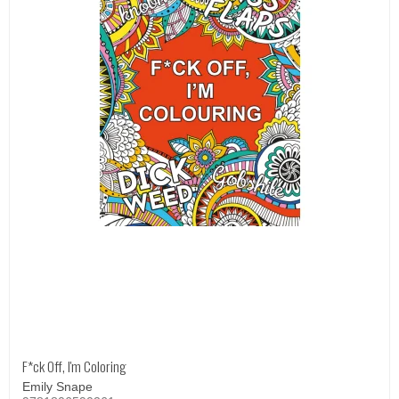
F*ck Off, I'm Coloring
Emily Snape