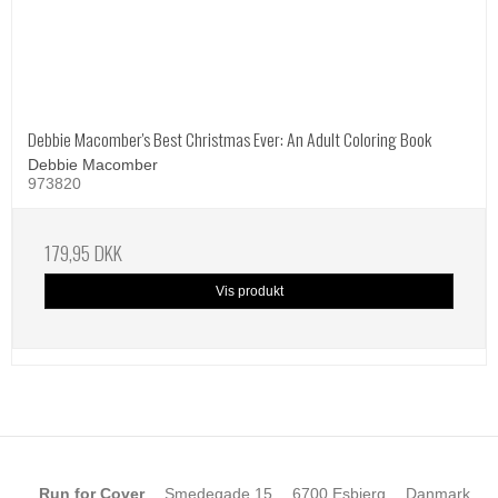
Debbie Macomber's Best Christmas Ever: An Adult Coloring Book
Debbie Macomber
973820
179,95 DKK
Vis produkt
Run for Cover
Smedegade 15
6700 Esbjerg
Danmark