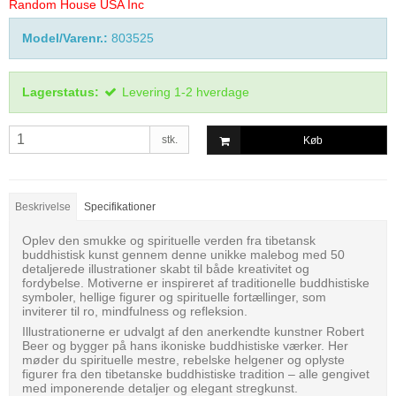
Random House USA Inc
Model/Varenr.:
803525
Lagerstatus:
Levering 1-2 hverdage
stk.
Køb
Beskrivelse
Specifikationer
Oplev den smukke og spirituelle verden fra tibetansk
buddhistisk kunst gennem denne unikke malebog med 50
detaljerede illustrationer skabt til både kreativitet og
fordybelse. Motiverne er inspireret af traditionelle buddhistiske
symboler, hellige figurer og spirituelle fortællinger, som
inviterer til ro, mindfulness og refleksion.
Illustrationerne er udvalgt af den anerkendte kunstner Robert
Beer og bygger på hans ikoniske buddhistiske værker. Her
møder du spirituelle mestre, rebelske helgener og oplyste
figurer fra den tibetanske buddhistiske tradition – alle gengivet
med imponerende detaljer og elegant stregkunst.