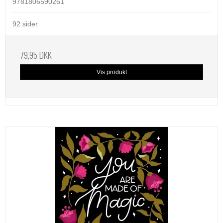
9781806590261
92 sider
79,95 DKK
Vis produkt