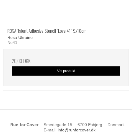
ROSA Talent Adhesive Stencil "Love 41“ 9x10cm
Rosa Ukraine
No41
20,00 DKK
Vis produkt
Run for Cover
Smedegade 15
6700 Esbjerg
Danmark
E-mail
:
info@runforcover.dk