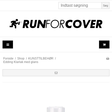
Søg
Forside
/
Shop
/
KUNSTTILBEHØR
/
Edding Klarlak med glans