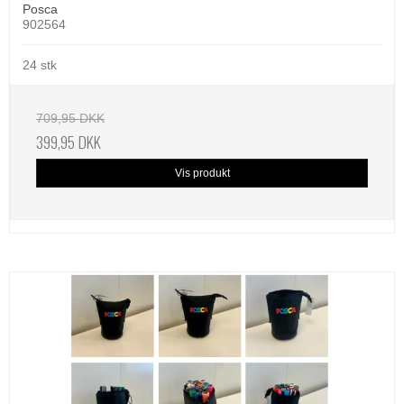
Posca
902564
24 stk
709,95 DKK
399,95 DKK
Vis produkt