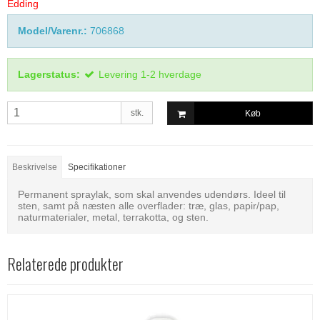
Edding
Model/Varenr.:
706868
Lagerstatus:
Levering 1-2 hverdage
stk.
Køb
Beskrivelse
Specifikationer
Permanent spraylak, som skal anvendes udendørs. Ideel til
sten, samt på næsten alle overflader: træ, glas, papir/pap,
naturmaterialer, metal, terrakotta, og sten.
Relaterede produkter