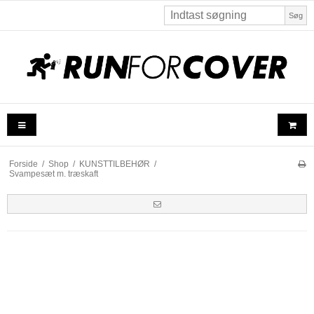
Søg
Forside
/
Shop
/
KUNSTTILBEHØR
/
Svampesæt m. træskaft