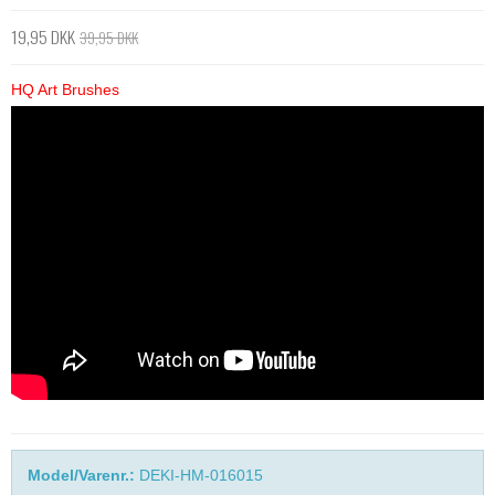
19,95 DKK
39,95 DKK
HQ Art Brushes
Model/Varenr.:
DEKI-HM-016015