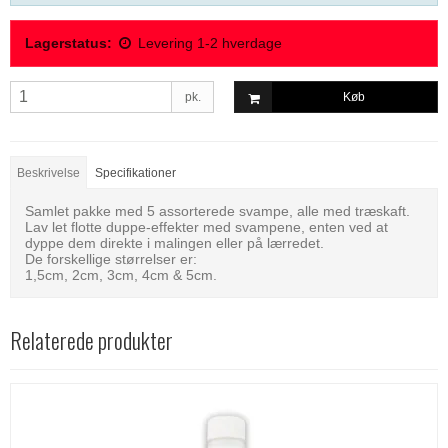
Lagerstatus:
Levering 1-2 hverdage
pk.
Køb
Beskrivelse
Specifikationer
Samlet pakke med 5 assorterede svampe, alle med træskaft.
Lav let flotte duppe-effekter med svampene, enten ved at
dyppe dem direkte i malingen eller på lærredet.
De forskellige størrelser er:
1,5cm, 2cm, 3cm, 4cm & 5cm.
Relaterede produkter