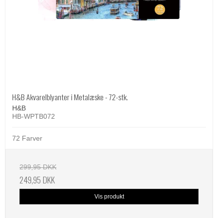
H&B Akvarelblyanter i Metalæske - 72-stk.
H&B
HB-WPTB072
72 Farver
299,95 DKK
249,95 DKK
Vis produkt