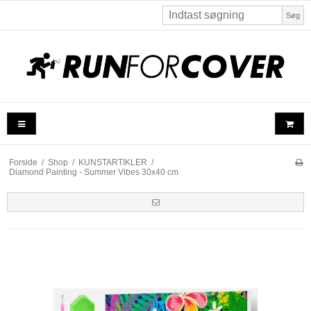
Søg
Forside
/
Shop
/
KUNSTARTIKLER
/
Diamond Painting - Summer Vibes 30x40 cm