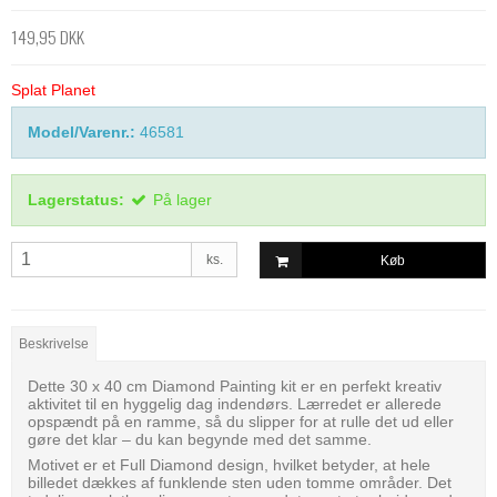
149,95 DKK
Splat Planet
Model/Varenr.:
46581
Lagerstatus:
På lager
ks.
Køb
Beskrivelse
Dette 30 x 40 cm Diamond Painting kit er en perfekt kreativ
aktivitet til en hyggelig dag indendørs. Lærredet er allerede
opspændt på en ramme, så du slipper for at rulle det ud eller
gøre det klar – du kan begynde med det samme.
Motivet er et Full Diamond design, hvilket betyder, at hele
billedet dækkes af funklende sten uden tomme områder. Det