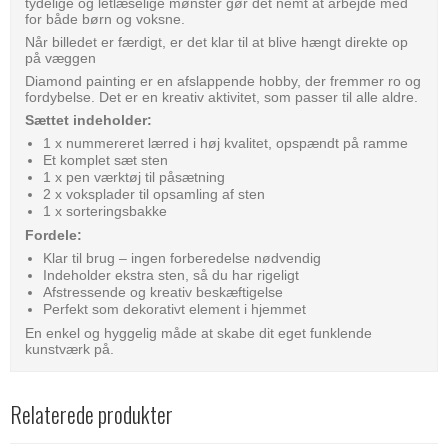
tydelige og letlæselige mønster gør det nemt at arbejde med
for både børn og voksne.
Når billedet er færdigt, er det klar til at blive hængt direkte op
på væggen
Diamond painting er en afslappende hobby, der fremmer ro og
fordybelse. Det er en kreativ aktivitet, som passer til alle aldre.
Sættet indeholder:
1 x nummereret lærred i høj kvalitet, opspændt på ramme
Et komplet sæt sten
1 x pen værktøj til påsætning
2 x voksplader til opsamling af sten
1 x sorteringsbakke
Fordele:
Klar til brug – ingen forberedelse nødvendig
Indeholder ekstra sten, så du har rigeligt
Afstressende og kreativ beskæftigelse
Perfekt som dekorativt element i hjemmet
En enkel og hyggelig måde at skabe dit eget funklende
kunstværk på.
Relaterede produkter