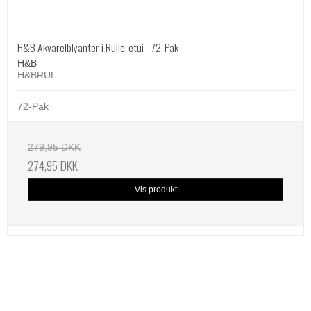
H&B Akvarelblyanter i Rulle-etui - 72-Pak
H&B
H&BRUL
72-Pak
279,95 DKK
274,95 DKK
Vis produkt