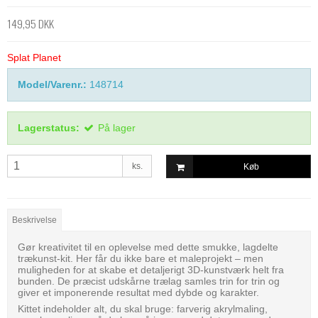
149,95 DKK
Splat Planet
Model/Varenr.:
148714
Lagerstatus:
På lager
ks.
Køb
Beskrivelse
Gør kreativitet til en oplevelse med dette smukke, lagdelte
trækunst-kit. Her får du ikke bare et maleprojekt – men
muligheden for at skabe et detaljerigt 3D-kunstværk helt fra
bunden. De præcist udskårne trælag samles trin for trin og
giver et imponerende resultat med dybde og karakter.
Kittet indeholder alt, du skal bruge: farverig akrylmaling,