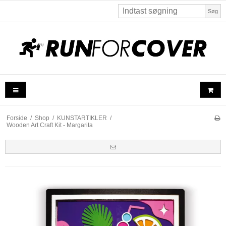
Søg
Forside
/
Shop
/
KUNSTARTIKLER
/
Wooden Art Craft Kit - Margarita