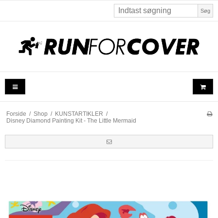
Søg
Forside
/
Shop
/
KUNSTARTIKLER
/
Disney Diamond Painting Kit - The Little Mermaid