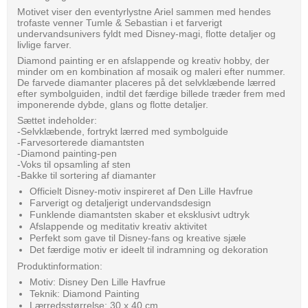
Motivet viser den eventyrlystne Ariel sammen med hendes
trofaste venner Tumle & Sebastian i et farverigt
undervandsunivers fyldt med Disney-magi, flotte detaljer og
livlige farver.
Diamond painting er en afslappende og kreativ hobby, der
minder om en kombination af mosaik og maleri efter nummer.
De farvede diamanter placeres på det selvklæbende lærred
efter symbolguiden, indtil det færdige billede træder frem med
imponerende dybde, glans og flotte detaljer.
Sættet indeholder:
-Selvklæbende, fortrykt lærred med symbolguide
-Farvesorterede diamantsten
-Diamond painting-pen
-Voks til opsamling af sten
-Bakke til sortering af diamanter
Officielt Disney-motiv inspireret af Den Lille Havfrue
Farverigt og detaljerigt undervandsdesign
Funklende diamantsten skaber et eksklusivt udtryk
Afslappende og meditativ kreativ aktivitet
Perfekt som gave til Disney-fans og kreative sjæle
Det færdige motiv er ideelt til indramning og dekoration
Produktinformation:
Motiv: Disney Den Lille Havfrue
Teknik: Diamond Painting
Lærredsstørrelse: 30 x 40 cm