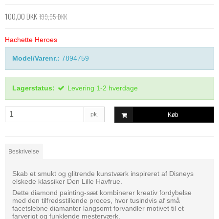
100,00 DKK
199,95 DKK
Hachette Heroes
Model/Varenr.:
7894759
Lagerstatus:
Levering 1-2 hverdage
pk.
Køb
Beskrivelse
Skab et smukt og glitrende kunstværk inspireret af Disneys
elskede klassiker Den Lille Havfrue.
Dette diamond painting-sæt kombinerer kreativ fordybelse
med den tilfredsstillende proces, hvor tusindvis af små
facetslebne diamanter langsomt forvandler motivet til et
farverigt og funklende mesterværk.