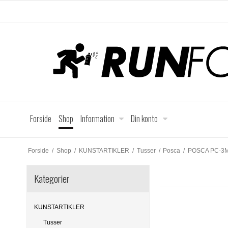
Forside
Shop
Information
Din konto
Forside
/
Shop
/
KUNSTARTIKLER
/
Tusser
/
Posca
/
POSCA PC-3M 
Kategorier
KUNSTARTIKLER
Tusser