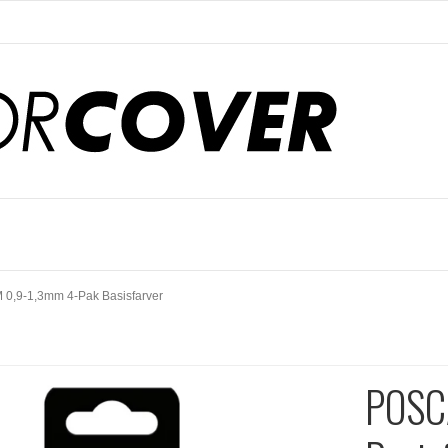
0,9-1,3mm 4-Pak Basisfarver
POSC