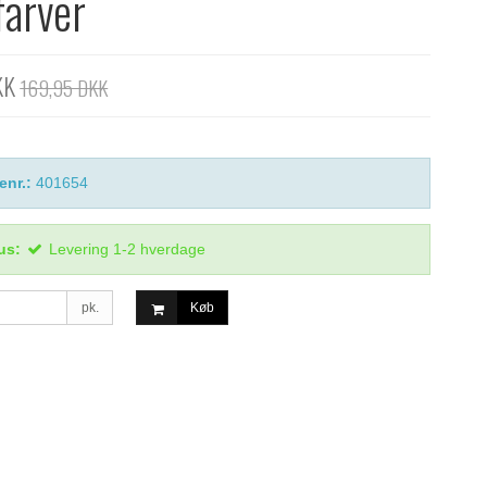
farver
KK
169,95 DKK
enr.:
401654
us:
Levering 1-2 hverdage
pk.
Køb