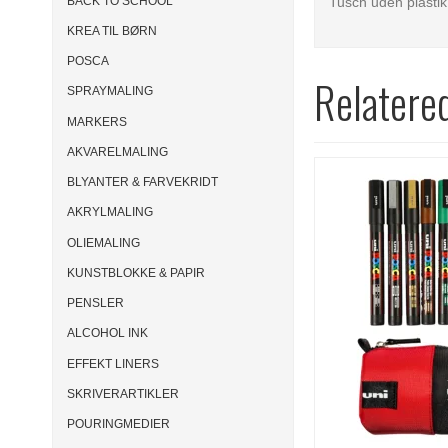
BACK TO SCHOOL
Tusch uden plastik
KREA TIL BØRN
POSCA
Relatere
SPRAYMALING
MARKERS
AKVARELMALING
BLYANTER & FARVEKRIDT
AKRYLMALING
OLIEMALING
KUNSTBLOKKE & PAPIR
PENSLER
ALCOHOL INK
EFFEKT LINERS
SKRIVERARTIKLER
POURINGMEDIER