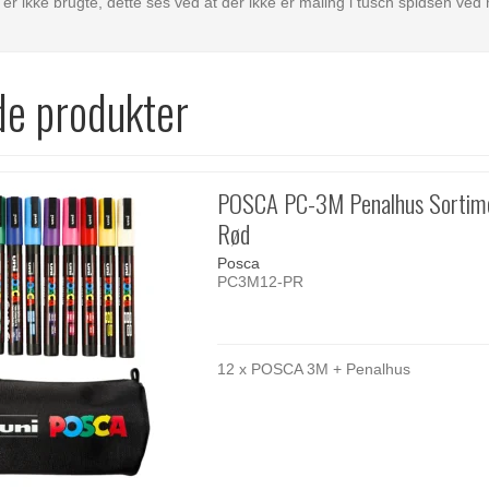
 er ikke brugte, dette ses ved at der ikke er maling i tusch spidsen ve
de produkter
POSCA PC-3M Penalhus Sortime
Rød
Posca
PC3M12-PR
12 x POSCA 3M + Penalhus