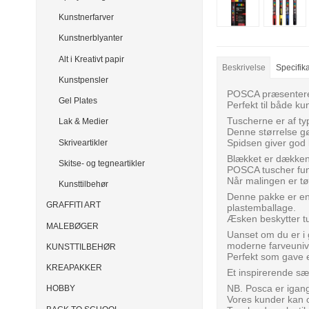
Kunstnerfarver
Kunstnerblyanter
Alt i Kreativt papir
Beskrivelse
Specifik
Kunstpensler
POSCA præsenterer 
Gel Plates
Perfekt til både k
Tuscherne er af t
Lak & Medier
Denne størrelse gør
Spidsen giver god 
Skriveartikler
Blækket er dækken
Skitse- og tegneartikler
POSCA tuscher funge
Når malingen er tø
Kunsttilbehør
Denne pakke er en d
GRAFFITI ART
plastemballage.
Æsken beskytter t
MALEBØGER
Uanset om du er i g
moderne farveuniv
KUNSTTILBEHØR
Perfekt som gave el
KREAPAKKER
Et inspirerende sæt
NB. Posca er igan
HOBBY
Vores kunder kan 