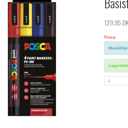
Basis
129,95 D
Posca
Model/Var
Lagerstat