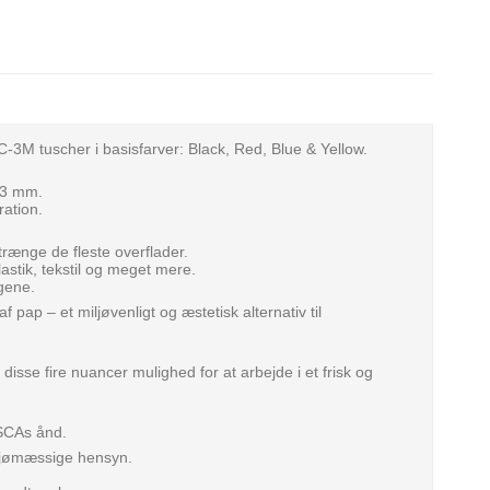
3M tuscher i basisfarver: Black, Red, Blue & Yellow.
,3 mm.
ration.
ænge de fleste overflader.
astik, tekstil og meget mere.
agene.
 pap – et miljøvenligt og æstetisk alternativ til
disse fire nuancer mulighed for at arbejde i et frisk og
OSCAs ånd.
iljømæssige hensyn.