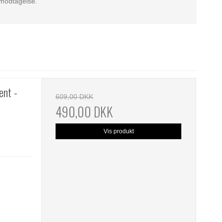
d modtagelse.
nt -
609,00 DKK
490,00 DKK
Vis produkt