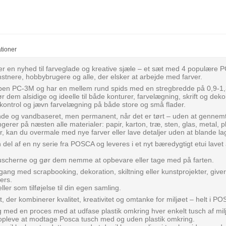
ationer
en nyhed til farveglade og kreative sjæle – et sæt med 4 populære PC-
unstnere, hobbybrugere og alle, der elsker at arbejde med farver.
ypen PC-3M og har en mellem rund spids med en stregbredde på 0,9-1
 dem alsidige og ideelle til både konturer, farvelægning, skrift og deko
kontrol og jævn farvelægning på både store og små flader.
de og vandbaseret, men permanent, når det er tørt – uden at gennemtr
rer på næsten alle materialer: papir, karton, træ, sten, glas, metal, pl
r, kan du overmale med nye farver eller lave detaljer uden at blande l
el af en ny serie fra POSCA og leveres i et nyt bæredygtigt etui lavet af
uscherne og gør dem nemme at opbevare eller tage med på farten.
ang med scrapbooking, dekoration, skiltning eller kunstprojekter, giver 
ers.
ler som tilføjelse til din egen samling.
, der kombinerer kvalitet, kreativitet og omtanke for miljøet – helt i P
g med en proces med at udfase plastik omkring hver enkelt tusch af m
opleve at modtage Posca tusch med og uden plastik omkring.