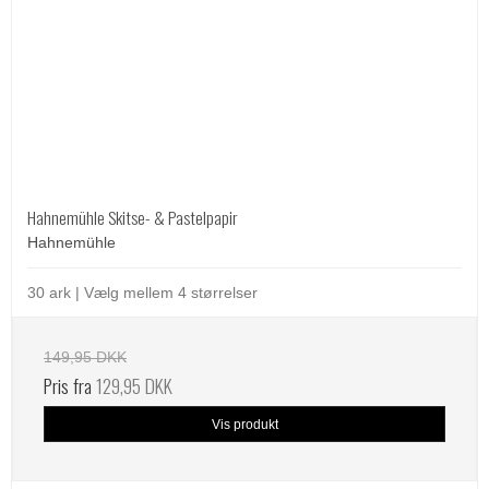
Hahnemühle Skitse- & Pastelpapir
Hahnemühle
30 ark | Vælg mellem 4 størrelser
149,95 DKK
Pris fra
129,95 DKK
Vis produkt