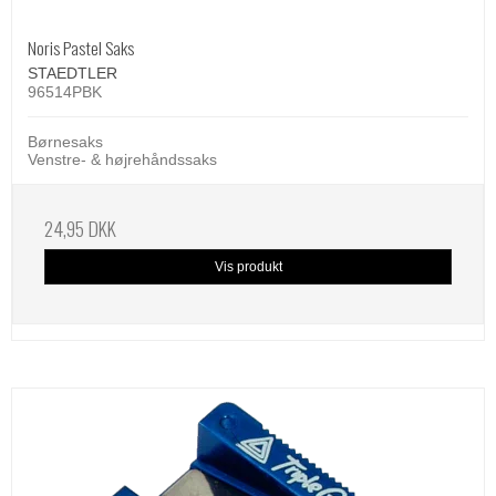
Noris Pastel Saks
STAEDTLER
96514PBK
Børnesaks
Venstre- & højrehåndssaks
24,95 DKK
Vis produkt