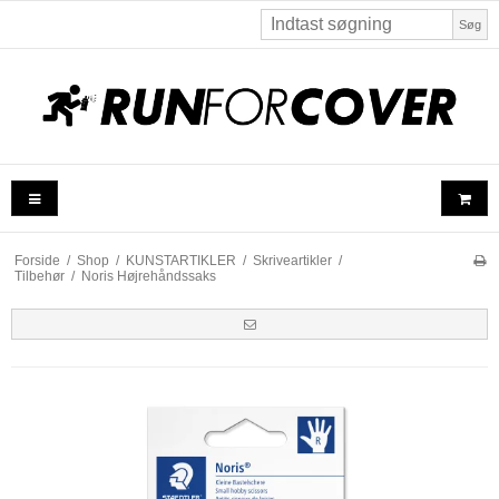
Søg
Forside
/
Shop
/
KUNSTARTIKLER
/
Skriveartikler
/
Tilbehør
/
Noris Højrehåndssaks