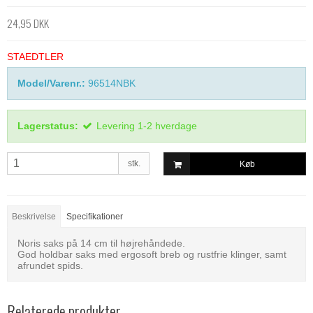
24,95 DKK
STAEDTLER
Model/Varenr.:
96514NBK
Lagerstatus:
Levering 1-2 hverdage
stk.
Køb
Beskrivelse
Specifikationer
Noris saks på 14 cm til højrehåndede.
God holdbar saks med ergosoft breb og rustfrie klinger, samt
afrundet spids.
Relaterede produkter