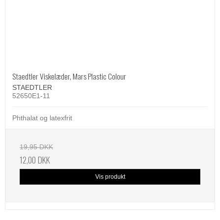
Staedtler Viskelæder, Mars Plastic Colour
STAEDTLER
52650E1-11
Phthalat og latexfrit
19,95 DKK
12,00 DKK
Vis produkt