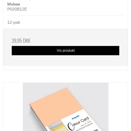
Mobee
P020B12E
12-pak
39,95 DKK
Vis produkt