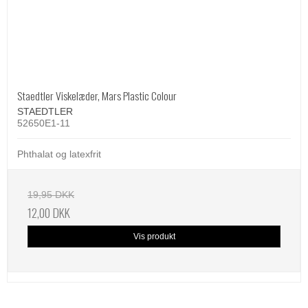
Staedtler Viskelæder, Mars Plastic Colour
STAEDTLER
52650E1-11
Phthalat og latexfrit
19,95 DKK
12,00 DKK
Vis produkt