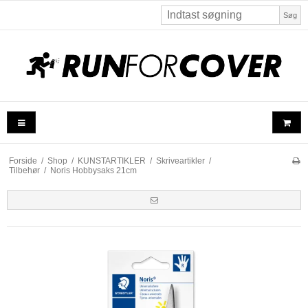
Søg
Forside
/
Shop
/
KUNSTARTIKLER
/
Skriveartikler
/
Tilbehør
/
Noris Hobbysaks 21cm