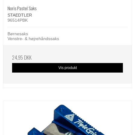
Noris Pastel Saks
STAEDTLER
96514PBK
Børnesaks
Venstre- & højrehåndssaks
24,95 DKK
Vis produkt