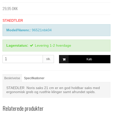
29,95 DKK
STAEDTLER
Model/Varenr.:
96521nbk04
Lagerstatus:
Levering 1-2 hverdage
stk.
Køb
Beskrivelse
Specifikationer
STAEDLER Noris saks 21 cm er en god holdbar saks med
ergonomisk greb og rustfrie klinger samt afrundet spids.
Relaterede produkter