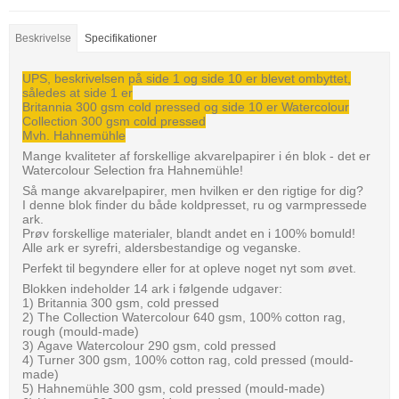
Beskrivelse
Specifikationer
UPS, beskrivelsen på side 1 og side 10 er blevet ombyttet,
således at side 1 er
Britannia 300 gsm cold pressed og side 10 er Watercolour
Collection 300 gsm cold pressed
Mvh. Hahnemühle
Mange kvaliteter af forskellige akvarelpapirer i én blok - det er
Watercolour Selection fra Hahnemühle!
Så mange akvarelpapirer, men hvilken er den rigtige for dig?
I denne blok finder du både koldpresset, ru og varmpressede
ark.
Prøv forskellige materialer, blandt andet en i 100% bomuld!
Alle ark er syrefri, aldersbestandige og veganske.
Perfekt til begyndere eller for at opleve noget nyt som øvet.
Blokken indeholder 14 ark i følgende udgaver:
1) Britannia 300 gsm, cold pressed
2) The Collection Watercolour 640 gsm, 100% cotton rag,
rough (mould-made)
3) Agave Watercolour 290 gsm, cold pressed
4) Turner 300 gsm, 100% cotton rag, cold pressed (mould-
made)
5) Hahnemühle 300 gsm, cold pressed (mould-made)