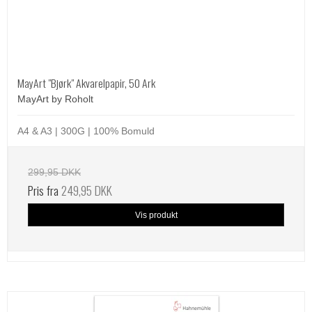
MayArt "Bjørk" Akvarelpapir, 50 Ark
MayArt by Roholt
A4 & A3 | 300G | 100% Bomuld
299,95 DKK
Pris fra
249,95 DKK
Vis produkt