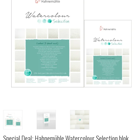
Special Deal: Hahnemühle Watercolour Selection blok