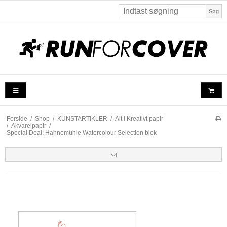
Søg
Forside
/
Shop
/
KUNSTARTIKLER
/
Alt i Kreativt papir
/
Akvarelpapir
/
Special Deal: Hahnemühle Watercolour Selection blok