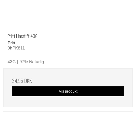
Pritt Limstift 43G
Pritt
9hPK811
43G | 97% Naturlig
34,95 DKK
Vis produkt