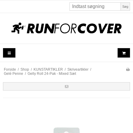
Søg
Forside
/
Shop
/
KUNSTARTIKLER
/
Skriveartikler
/
Gelé Penne
/
Gelly Roll 24-Pak - Mixed Sæt