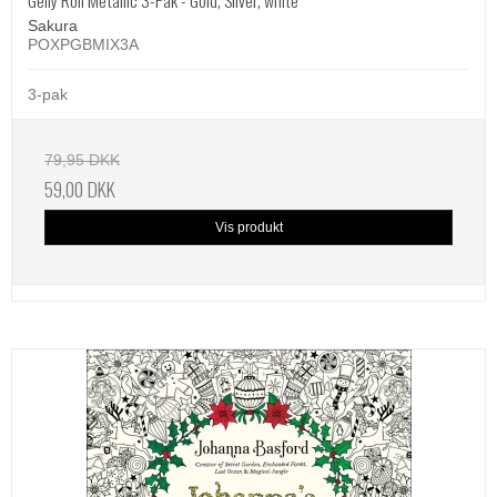
Gelly Roll Metallic 3-Pak - Gold, Silver, white
Sakura
POXPGBMIX3A
3-pak
79,95 DKK
59,00 DKK
Vis produkt