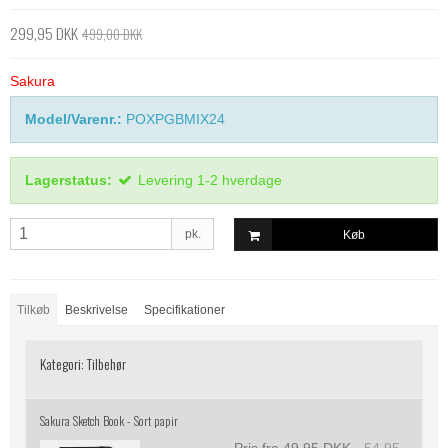
299,95 DKK
499,00 DKK
Sakura
Model/Varenr.:
POXPGBMIX24
Lagerstatus:
Levering 1-2 hverdage
pk.
Køb
Tilkøb
Beskrivelse
Specifikationer
Kategori:
Tilbehør
Sakura Sketch Book - Sort papir