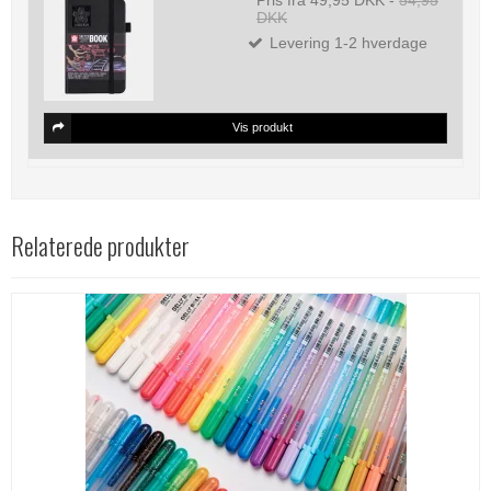
Pris fra
49,95 DKK
-
54,95
DKK
Levering 1-2 hverdage
Vis produkt
Relaterede produkter