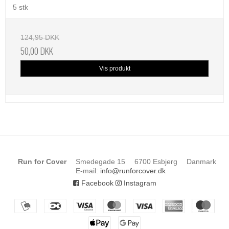
5 stk
124,95 DKK
50,00 DKK
Vis produkt
Run for Cover
Smedegade 15
6700 Esbjerg
Danmark
E-mail
:
info@runforcover.dk
Facebook
Instagram