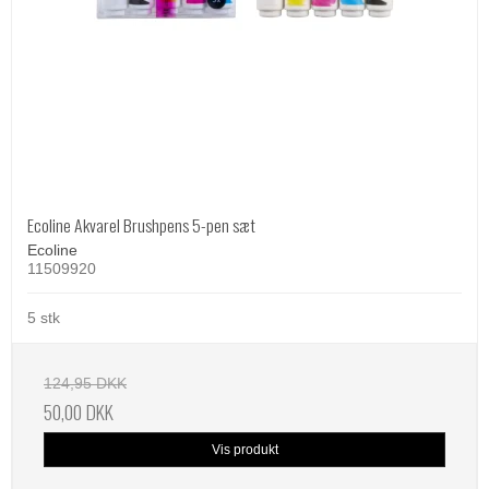
Ecoline Akvarel Brushpens 5-pen sæt
Ecoline
11509920
5 stk
124,95 DKK
50,00 DKK
Vis produkt