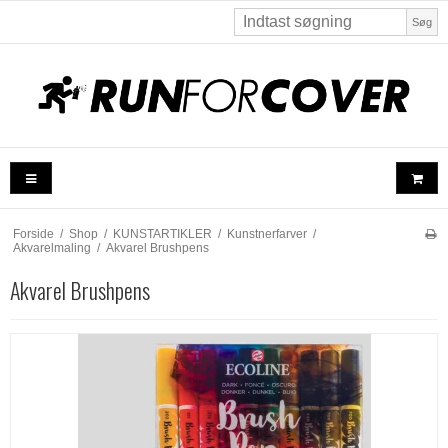
Søg
Forside
/
Shop
/
KUNSTARTIKLER
/
Kunstnerfarver
/
Akvarelmaling
/
Akvarel Brushpens
Akvarel Brushpens