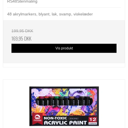
RS48Stenmaling
48 akrylmarkers, blyant, lak, svamp, viskelæder
199,95 DKK
169,95 DKK
Vis produkt