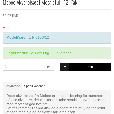
Mobee Akvarelsæt i Metaletui - 12-Pak
69,95 DKK
Mobee
Model/Varenr.:
P-3103/12
Lagerstatus:
Levering 1-2 hverdage
pk.
Køb
Beskrivelse
Specifikationer
Dette akvarelsæt fra Mobee er en ideel løsning for kunstnere
på alle niveauer, der ønsker at skabe smukke akvarelmalerier
med farver af god kvalitet.
Sættet kommer i et praktisk og elegant metaletui, der er nemt
at tage med sig og beskytter farverne godt.