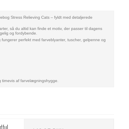
ebog Stress Relieving Cats – fyldt med detaljerede
rter, så du altid kan finde et motiv, der passer til dagens
ggelig og fordybende.
g fungerer perfekt med farveblyanter, tuscher, gelpenne og
og timevis af farvelægningshygge.
dful