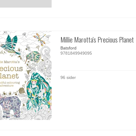
Millie Marotta's Precious Planet
Batsford
9781849949095
96 sider