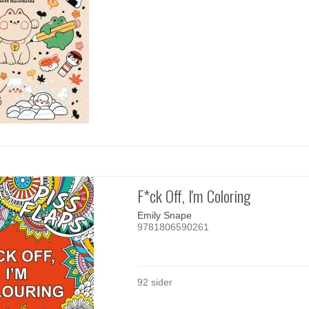
F*ck Off, I'm Coloring
Emily Snape
9781806590261
92 sider