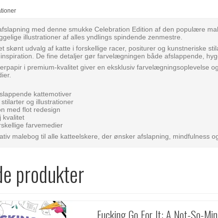
ationer
 afslapning med denne smukke Celebration Edition af den populære mal
ggelige illustrationer af alles yndlings spindende zenmestre.
 skønt udvalg af katte i forskellige racer, positurer og kunstneriske stila
inspiration. De fine detaljer gør farvelægningen både afslappende, hy
nerpapir i premium-kvalitet giver en eksklusiv farvelægningsoplevelse o
ier.
fslappende kattemotiver
stilarter og illustrationer
on med flot redesign
j kvalitet
forskellige farvemedier
ativ malebog til alle katteelskere, der ønsker afslapning, mindfulness 
de produkter
Fucking Go For It: A Not-So-Min