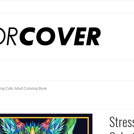
ing Cats: Adult Coloring Book
Stres