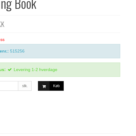
ing Book
KK
ess
enr.:
515256
us:
Levering 1-2 hverdage
stk.
Køb