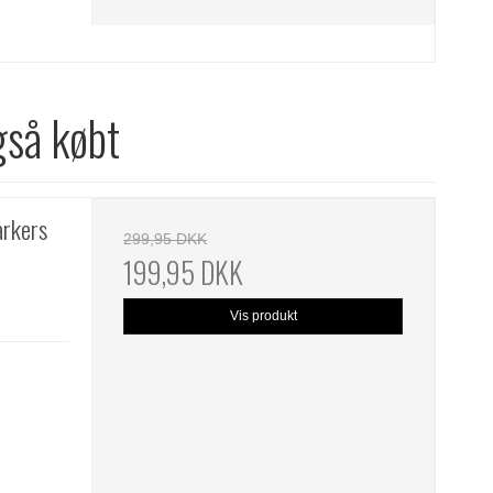
gså købt
arkers
299,95 DKK
199,95 DKK
Vis produkt