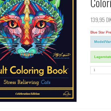
Color
139,95 D
Blue Star Pr
Model/Var
Lagerstat