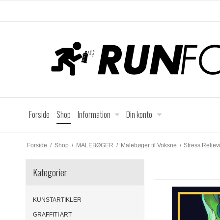
Forside
Shop
Information
Din konto
Forside
/
Shop
/
MALEBØGER
/
Malebøger til Voksne
/
Stress Reliev
Kategorier
KUNSTARTIKLER
GRAFFITI ART