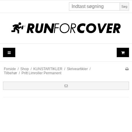
Søg
Forside
/
Shop
/
KUNSTARTIKLER
/
Skriveartikler
/
Tilbehør
/
Pritt Limroller Permanent