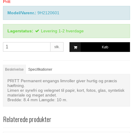
Pritt
Model/Varenr.:
9H2120601
Lagerstatus:
Levering 1-2 hverdage
stk.
Køb
Beskrivelse
Specifikationer
PRITT Permanent engangs limroller giver hurtig og præcis
hæftning.
Limen er syrefri og velegnet til papir, kort, fotos, glas, syntetisk
materiale og meget andet.
Bredde: 8.4 mm Længde: 10 m.
Relaterede produkter