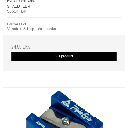
STAEDTLER
96514PBK
Børnesaks
Venstre- & højrehåndssaks
24,95 DKK
Vis produkt