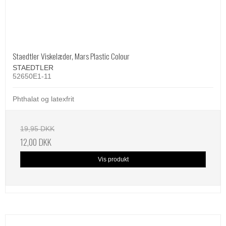
Staedtler Viskelæder, Mars Plastic Colour
STAEDTLER
52650E1-11
Phthalat og latexfrit
19,95 DKK
12,00 DKK
Vis produkt