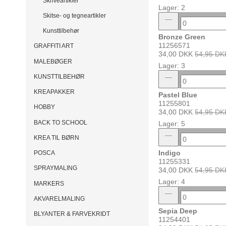
Skriveartikler
Lager: 2
Skitse- og tegneartikler
Kunsttilbehør
Bronze Green
11256571
GRAFFITI ART
34,00 DKK
54,95 DK
MALEBØGER
Lager: 3
KUNSTTILBEHØR
KREAPAKKER
Pastel Blue
11255801
HOBBY
34,00 DKK
54,95 DK
BACK TO SCHOOL
Lager: 5
KREA TIL BØRN
Indigo
POSCA
11255331
SPRAYMALING
34,00 DKK
54,95 DK
Lager: 4
MARKERS
AKVARELMALING
Sepia Deep
BLYANTER & FARVEKRIDT
11254401