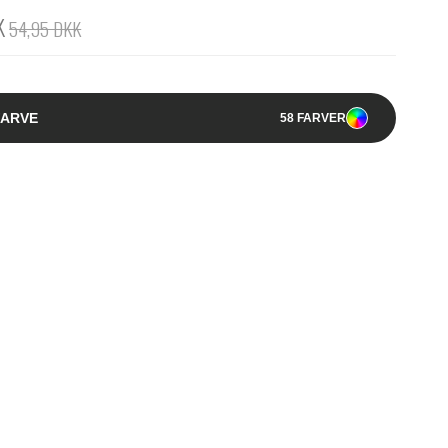
K
54,95 DKK
FARVE
58 FARVER