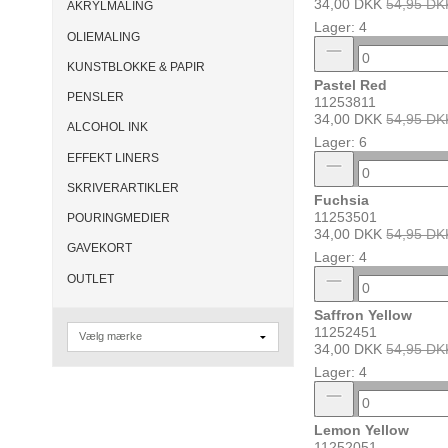
34,00 DKK
54,95 DK
AKRYLMALING
Lager: 4
OLIEMALING
KUNSTBLOKKE & PAPIR
Pastel Red
PENSLER
11253811
34,00 DKK
54,95 DK
ALCOHOL INK
Lager: 6
EFFEKT LINERS
SKRIVERARTIKLER
Fuchsia
11253501
POURINGMEDIER
34,00 DKK
54,95 DK
GAVEKORT
Lager: 4
OUTLET
Saffron Yellow
11252451
34,00 DKK
54,95 DK
Lager: 4
Lemon Yellow
11252051