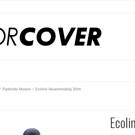
/
Flydende Akvarel
/
Ecoline Akvarelmaling 30ml.
Ecoli