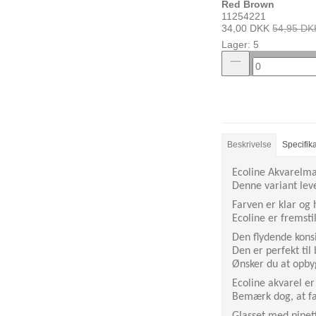
Red Brown
11254221
34,00 DKK
54,95 DK
Lager: 5
Beskrivelse
Specifik
Ecoline Akvarelmal
Denne variant leve
Farven er klar og h
Ecoline er fremsti
Den flydende konsi
Den er perfekt til
Ønsker du at opbyg
Ecoline akvarel er
Bemærk dog, at far
Glasset med pipett