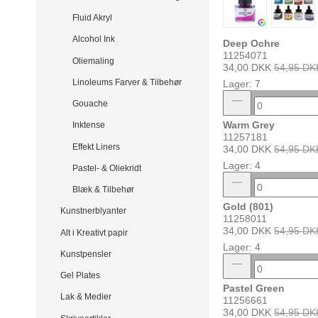
Fluid Akryl
Alcohol Ink
Deep Ochre
11254071
Oliemaling
34,00 DKK
54,95 DK
Linoleums Farver & Tilbehør
Lager: 7
Gouache
Warm Grey
Inktense
11257181
Effekt Liners
34,00 DKK
54,95 DK
Lager: 4
Pastel- & Oliekridt
Blæk & Tilbehør
Gold (801)
Kunstnerblyanter
11258011
34,00 DKK
54,95 DK
Alt i Kreativt papir
Lager: 4
Kunstpensler
Gel Plates
Pastel Green
Lak & Medier
11256661
34,00 DKK
54,95 DK