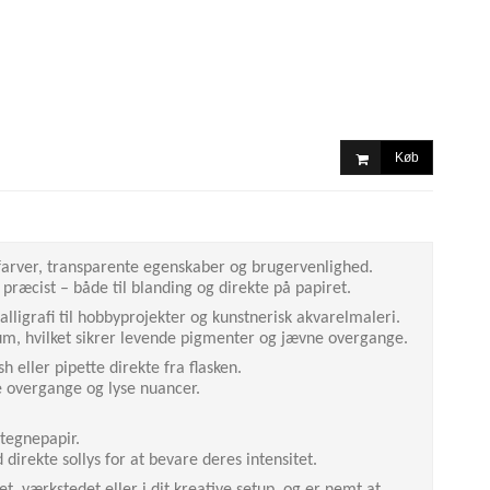
Køb
 farver, transparente egenskaber og brugervenlighed.
præcist – både til blanding og direkte på papiret.
 kalligrafi til hobbyprojekter og kunstnerisk akvarelmaleri.
cum, hvilket sikrer levende pigmenter og jævne overgange.
 eller pipette direkte fra flasken.
de overgange og lyse nuancer.
 tegnepapir.
irekte sollys for at bevare deres intensitet.
t, værkstedet eller i dit kreative setup, og er nemt at