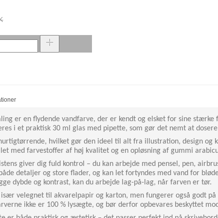
K
ationer
ing er en flydende vandfarve, der er kendt og elsket for sine stærke
res i et praktisk 30 ml glas med pipette, som gør det nemt at dosere 
urtigtørrende, hvilket gør den ideel til alt fra illustration, design og
llet med farvestoffer af høj kvalitet og en opløsning af gummi arabi
stens giver dig fuld kontrol – du kan arbejde med pensel, pen, airbrush
 både detaljer og store flader, og kan let fortyndes med vand for blø
ge dybde og kontrast, kan du arbejde lag-på-lag, når farven er tør.
 især velegnet til akvarelpapir og karton, men fungerer også godt på
verne ikke er 100 % lysægte, og bør derfor opbevares beskyttet mod d
e er både praktisk og æstetisk – det passer perfekt ind på skriveborde